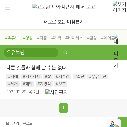
태그로 보는 아침편지
#유튜브
#명상
#다짐
#계획
#바이러스
#힐링
#아이들
#비전캠프
#독서캠프
#삶
#경험
#사람
#도움
#선택
#희망
#나눔
#친구
#링컨학교
#극복
#리더
#위기
나쁜 것들과 함께 살 수는 없다
#독서
#건강
#면역력
#지혜
#역지사지
#삶
#자존감
#결단
#우유부단
#제거
#해악
#치명적
#보호
2022.12.29. 목요일
1
모바일 앱 다운로드