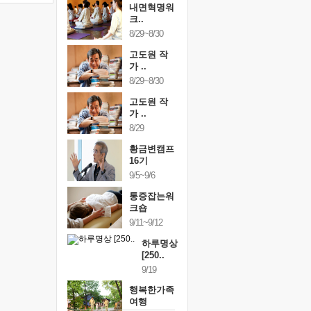
내면혁명워
크..
8/29~8/30
고도원 작
가 ..
8/29~8/30
고도원 작
가 ..
8/29
황금변캠프
16기
9/5~9/6
통증잡는워
크숍
9/11~9/12
하루명상
[250..
9/19
행복한가족
여행