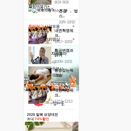
9/24~9/26
캘린더보기+
건강명상법
스..
10/9~10/10
힐링허그
사감포옹
>
내면혁명워
크..
예술치유
걷기명상
>
10/17~10/18
황금변캠프
'옹달샘의 꽃'
자원봉사
17기
10/30~10/31
· 청년 자원봉사
· 금빛청년 자원봉사
통증잡는워
· 음식연구 자원봉사
크숍
11/7~11/8
내면혁명워
크..
12/12~12/13
2026 말복 보양대전
최대
74%할인