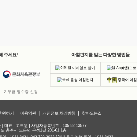
해 주세요!
아침편지를 받는 다양한 방법들
이메일로 받기
App(앱)으로
음성 아침편지
중국어 아
기부금 영수증 신청
후원하기
이용약관
개인정보 처리방침
찾아오는길
대표 : 고도원 | 사업자등록번호 : 105-82-13577
청북도 충주시 노은면 우성1길 201-61,1층
문의 :
,
/ '아침편지여행'문의 :