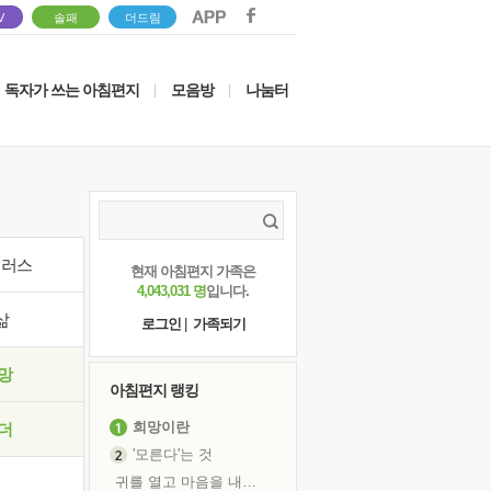
V
솔패
더드림
독자가 쓰는 아침편지
모음방
나눔터
|
|
이러스
현재 아침편지 가족은
4,043,031 명
입니다.
삶
로그인
|
가족되기
망
아침편지 랭킹
희망이란
더
'모른다'는 것
귀를 열고 마음을 내어주고