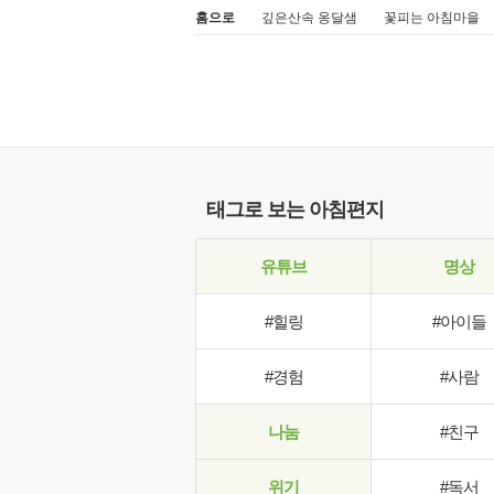
홈으로
깊은산속 옹달샘
꽃피는 아침마을
태그로 보는 아침편지
유튜브
명상
#힐링
#아이들
#경험
#사람
나눔
#친구
위기
#독서