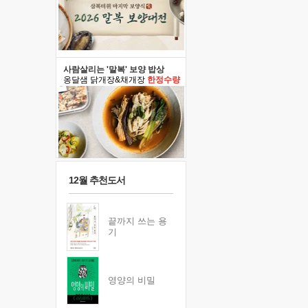
사람살리는 '말복' 보양 밥상
옹달샘 닭개장&채개장
한정수량
12월 추천도서
끝까지 쓰는 용
기
영양의 비밀