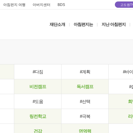
아침편지 여행
아버지센터
BDS
고도원T
재단소개
아침편지는
지난 아침편지
|
|
|
#다짐
#계획
#바
비전캠프
독서캠프
#
#도움
#선택
희
링컨학교
#극복
리
건강
면역력