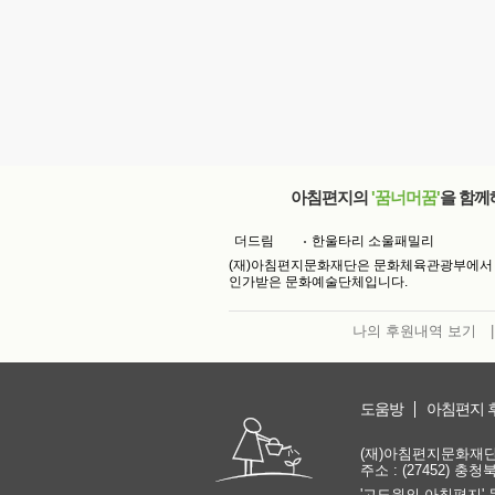
아침편지의
'꿈너머꿈'
을 함께
더드림
한울타리 소울패밀리
(재)아침편지문화재단은 문화체육관광부에서
인가받은 문화예술단체입니다.
나의 후원내역 보기
|
도움방
아침편지 
(재)아침편지문화재단 | 
주소 : (27452) 충
'고도원의 아침편지' 