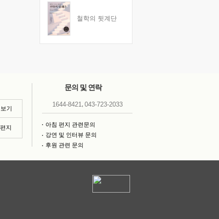
철학의 뒷계단
문의 및 연락
,
1644-8421
043-723-2033
 보기
아침 편지 관련문의
침편지
강연 및 인터뷰 문의
후원 관련 문의