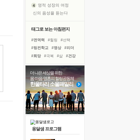
영적 성장의 여정
신의 음성을 듣는다
흙이 된 몸으로 출근하는 여자
극과 극의 양 끝단
태그로 보는 아침편지
내가 '나다움'을 찾는 길
#면역력
#힐링
#선택
피해 갈 수 없는 사건들
#링컨학교
#명상
#리더
처음 손을 잡았던 날
#희망
#극복
#삶
#건강
꿈이 실제가 되는 것
#유튜브
#도움
#계획
'말 타는 법'을 먼저
#바이러스
#아이들
더 나은 세상을 위한
졸업식 사진을 보며
몸·마음·영혼의 힐링공동체
#독서
#친구
#독서캠프
극심한 변비, 어깨결림, 수면 장애
한울타리 소울패밀리
#다짐
#위기
#나눔
아픈 아버지를 위한 공간 설계
#사람
#비전캠프
#경험
슬럼프
보고 싶은 어머니
유년 시절의 부산 영도 바다
못된 꼰대들
옹달샘 프로그램
너무 황홀한 꽃들이여!