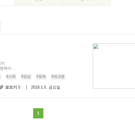
없이
력이 ...
리
#시력
#양심
#청력
#워크맨
모으기
2018.1.5. 금요일
0
1