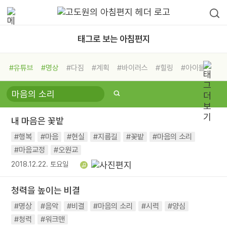
태그로 보는 아침편지
#유튜브
#명상
#다짐
#계획
#바이러스
#힐링
#아이들
#비전캠프
#독서캠프
#삶
#경험
#사람
#도움
#선택
#희망
#나눔
#친구
#링컨학교
#극복
#리더
#위기
내 마음은 꽃밭
#독서
#건강
#면역력
#행복
#마음
#현실
#지름길
#꽃밭
#마음의 소리
#마음교정
#오원교
2018.12.22. 토요일
청력을 높이는 비결
#명상
#음악
#비결
#마음의 소리
#시력
#양심
#청력
#워크맨