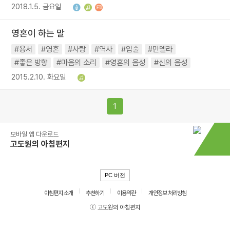
2018.1.5. 금요일
영혼이 하는 말
#용서
#영혼
#사랑
#역사
#입술
#만델라
#좋은 방향
#마음의 소리
#영혼의 음성
#신의 음성
2015.2.10. 화요일
1
모바일 앱 다운로드
고도원의 아침편지
PC 버전
아침편지 소개
추천하기
이용약관
개인정보 처리방침
ⓒ 고도원의 아침편지