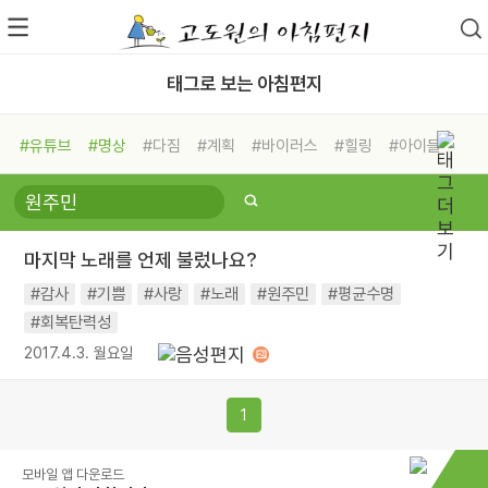
태그로 보는 아침편지
#유튜브
#명상
#다짐
#계획
#바이러스
#힐링
#아이들
#비전캠프
#독서캠프
#삶
#경험
#사람
#도움
#선택
#희망
#나눔
#친구
#링컨학교
#극복
#리더
#위기
마지막 노래를 언제 불렀나요?
#독서
#건강
#면역력
#감사
#기쁨
#사랑
#노래
#원주민
#평균수명
#회복탄력성
2017.4.3. 월요일
1
모바일 앱 다운로드