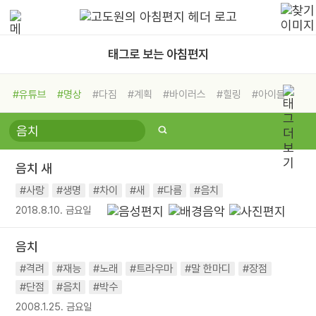
태그로 보는 아침편지
#유튜브
#명상
#다짐
#계획
#바이러스
#힐링
#아이들
#비전캠프
#독서캠프
#삶
#경험
#사람
#도움
#선택
#희망
#나눔
#친구
#링컨학교
#극복
#리더
#위기
음치 새
#독서
#건강
#면역력
#사랑
#생명
#차이
#새
#다름
#음치
2018.8.10. 금요일
음치
#격려
#재능
#노래
#트라우마
#말 한마디
#장점
#단점
#음치
#박수
2008.1.25. 금요일