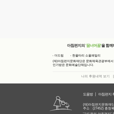
아침편지의
'꿈너머꿈'
을 함께
더드림
한울타리 소울패밀리
(재)아침편지문화재단은 문화체육관광부에서
인가받은 문화예술단체입니다.
나의 후원내역 보기
|
도움방
아침편지 
(재)아침편지문화재단 | 
주소 : (27452) 충
'고도원의 아침편지' 