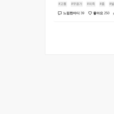
#고통
#무용가
#의족
#춤
#
느낌한마디
좋아요
39
250