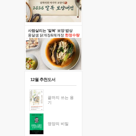
사람살리는 '말복' 보양 밥상
옹달샘 닭개장&채개장
한정수량
12월 추천도서
끝까지 쓰는 용
기
영양의 비밀