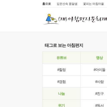
홈으로
깊은산속 옹달샘
꽃피는 아침마을
태그로 보는 아침편지
유튜브
명상
#힐링
#아이들
#경험
#사람
나눔
#친구
위기
#독서