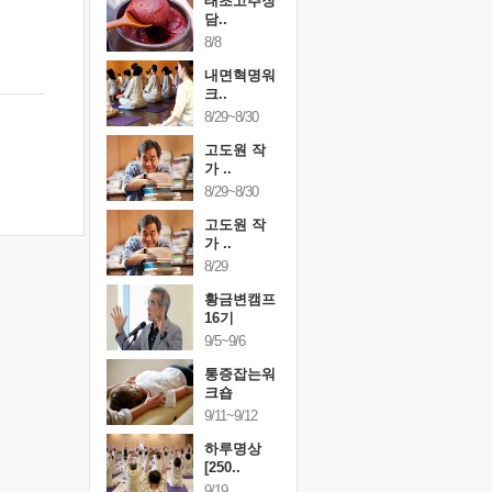
행복한가족
태초고추장
행복한가
여행
담..
여행
24~9/26
8/8
9/24~9/26
건강명상법
내면혁명워
건강명상
..
크..
스..
/9~10/10
8/29~8/30
10/9~10/10
내면혁명워
고도원 작
내면혁명
..
가 ..
크..
/17~10/18
8/29~8/30
10/17~10/18
황금변캠프
고도원 작
황금변캠
7기
가 ..
17기
/30~10/31
8/29
10/30~10/31
통증잡는워
황금변캠프
통증잡는
크숍
16기
크숍
/7~11/8
9/5~9/6
11/7~11/8
내면혁명워
통증잡는워
내면혁명
..
크숍
크..
/12~12/13
9/11~9/12
12/12~12/13
하루명상
[250..
9/19