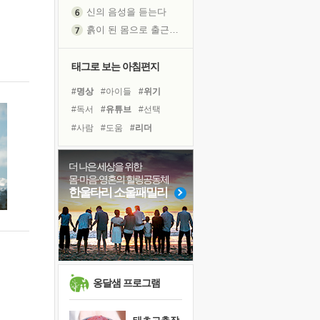
신의 음성을 듣는다
흙이 된 몸으로 출근하는 여자
극과 극의 양 끝단
내가 '나다움'을 찾는 길
태그로 보는 아침편지
피해 갈 수 없는 사건들
#명상
#아이들
#위기
처음 손을 잡았던 날
#독서
#유튜브
#선택
꿈이 실제가 되는 것
#사람
#도움
#리더
'말 타는 법'을 먼저
#극복
#건강
#삶
#경험
졸업식 사진을 보며
#다짐
#나눔
#비전캠프
더 나은 세상을 위한
아픈 아버지를 위한 공간 설계
몸·마음·영혼의 힐링공동체
#바이러스
#면역력
극심한 변비, 어깨결림, 수면 장애
한울타리 소울패밀리
#링컨학교
#계획
#친구
보고 싶은 어머니
#힐링
#독서캠프
#희망
유년 시절의 부산 영도 바다
못된 꼰대들
거울 속의 나
희망이란
옹달샘 프로그램
'모른다'는 것