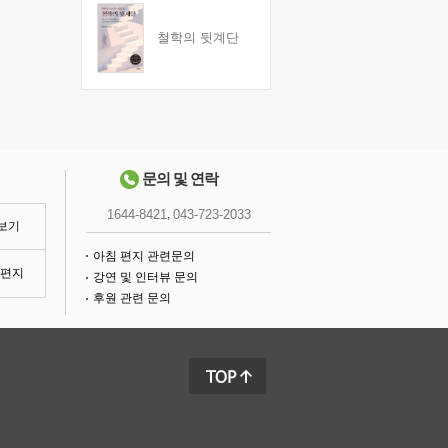
철학의 뒷계단
문의 및 연락
,
1644-8421
043-723-2033
 보기
아침 편지 관련문의
침편지
강연 및 인터뷰 문의
후원 관련 문의