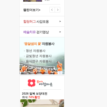
캘린더보기+
힐링허그
사감포옹
>
예술치유
걷기명상
>
'옹달샘의 꽃'
자원봉사
· 청년 자원봉사
· 금빛청년 자원봉사
· 음식연구 자원봉사
2026 말복 보양대전
최대
74%할인