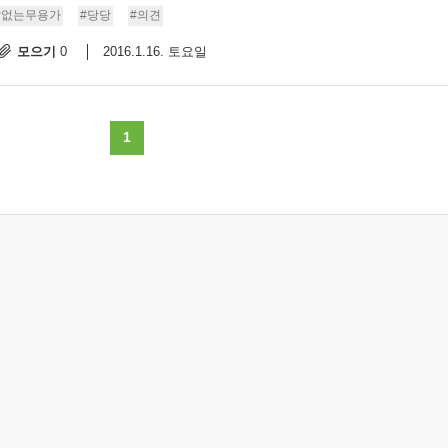
발없는무용가
#당당
#의견
9/
모으기
2016.1.16. 토요일
0
스
10
1
크
10
1
10
11
크
12