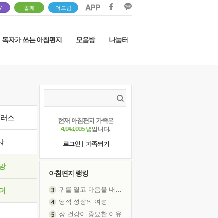
V
솔패
더드림
독자가 쓰는 아침편지
모음방
나눔터
|
|
이러스
현재 아침편지 가족은
4,043,005 명
입니다.
삶
로그인
|
가족되기
망
아침편지 랭킹
귀를 열고 마음을 내어주고
더
영적 성장의 여정
장 건강이 중요한 이유