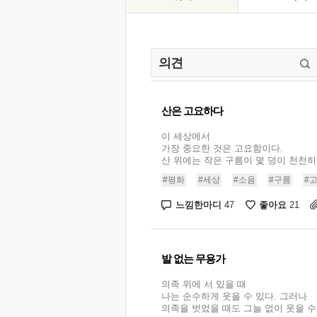
산은 고요하다
이 세상에서
가장 중요한 것은 고요함이다.
산 위에는 작은 구름이 몇 덩이 천천히.
#평화
#세상
#소음
#구름
#
느낌한마디
좋아요
47
21
발 없는 무용가
의족 위에 서 있을 때
나는 순수하게 웃을 수 있다. 그러나
의족을 벗었을 때도 그늘 없이 웃을 수 있