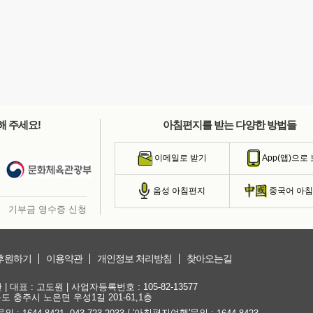
해 주세요!
아침편지를 받는 다양한 방법들
이메일로 받기
App(앱)으로
음성 아침편지
중국어 아
기부금 영수증 신청
후원하기
이용약관
개인정보 처리방침
찾아오는길
대표 : 고도원 | 사업자등록번호 : 105-82-13577
청북도 충주시 노은면 우성1길 201-61,1층
문의 :
,
/ '아침편지여행'문의 :