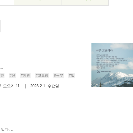
..
고향
#산
#의견
#고요함
#농부
#밭
모으기
2023.2.1. 수요일
11
다. ...