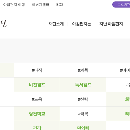
아침편지 여행
아버지센터
BDS
고도원T
재단소개
아침편지는
지난 아침편지
|
|
|
#다짐
#계획
#바
비전캠프
독서캠프
#
#도움
#선택
희
링컨학교
#극복
리
건강
면역력