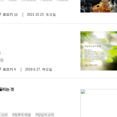
모으기
2021.10.23. 토요일
15
..
힐링
모으기
2019.6.27. 목요일
4
들리는 것
 소리
#침묵의 예술
#양심의 소리