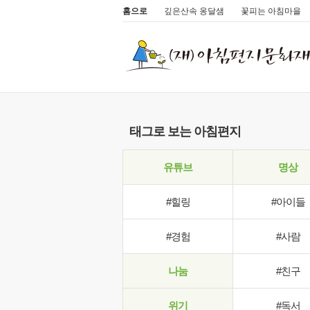
홈으로
깊은산속 옹달샘
꽃피는 아침마을
태그로 보는 아침편지
유튜브
명상
#힐링
#아이들
#경험
#사람
나눔
#친구
위기
#독서