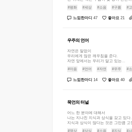
#평화
#세상
#소음
#구름
#
느낌한마디
좋아요
47
21
우주의 언어
자연은 말없이
우리에게 많은 깨우침을 준다.
자연 앞에서는 우리가 알고 있는...
#마음
#언어
#자연
#우주
#
느낌한마디
좋아요
14
40
묵언의 터널
어느 한 분야에 대해서
나는 지나친 지식과 상식을 갖고 있다.
지식과 상식이 많다는 것은 그만큼 고정
#명상
#상식
#소음
#지식
#