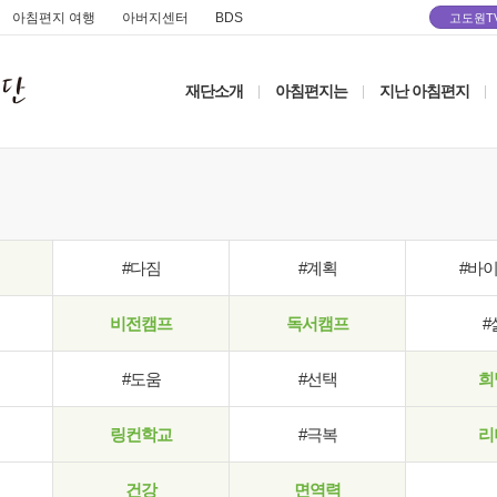
아침편지 여행
아버지센터
BDS
고도원T
재단소개
아침편지는
지난 아침편지
|
|
|
#다짐
#계획
#바
비전캠프
독서캠프
#
#도움
#선택
희
링컨학교
#극복
리
건강
면역력