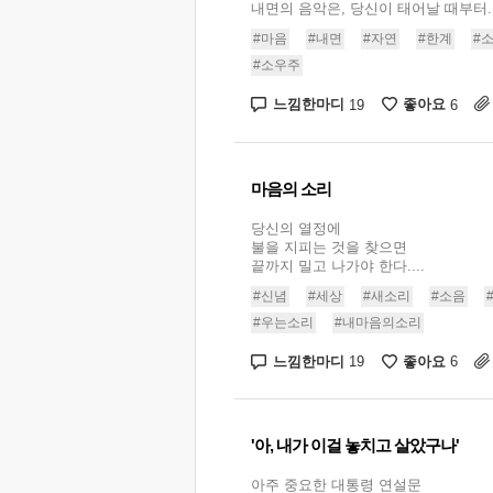
내면의 음악은, 당신이 태어날 때부터..
#마음
#내면
#자연
#한계
#
#소우주
느낌한마디
좋아요
19
6
마음의 소리
당신의 열정에
불을 지피는 것을 찾으면
끝까지 밀고 나가야 한다....
#신념
#세상
#새소리
#소음
#우는소리
#내마음의소리
느낌한마디
좋아요
19
6
'아, 내가 이걸 놓치고 살았구나'
아주 중요한 대통령 연설문