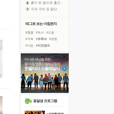
극과 극의 양 끝단
내가 '나다움'을 찾는 길
피해 갈 수 없는 사건들
처음 손을 잡았던 날
태그로 보는 아침편지
꿈이 실제가 되는 것
#건강
#독서
#도움
'말 타는 법'을 먼저
#극복
#유튜브
#경험
졸업식 사진을 보며
#사람
#비전캠프
극심한 변비, 어깨결림, 수면 장애
#면역력
#친구
아픈 아버지를 위한 공간 설계
#링컨학교
#바이러스
더 나은 세상을 위한
슬럼프
몸·마음·영혼의 힐링공동체
#삶
#리더
#다짐
#나눔
보고 싶은 어머니
한울타리 소울패밀리
#힐링
#위기
#선택
유년 시절의 부산 영도 바다
#독서캠프
#희망
#명상
못된 꼰대들
#아이들
#계획
너무 황홀한 꽃들이여!
희망이란
'모른다'는 것
옹달샘 프로그램
귀를 열고 마음을 내어주고