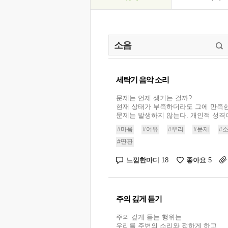
세탁기 음악 소리
문제는 언제 생기는 걸까?
현재 상태가 부족하더라도 그에 만족
문제는 발생하지 않는다. 개인적 성격이
#마음
#여유
#우리
#문제
#
#딴판
느낌한마디
좋아요
18
5
주의 깊게 듣기
주의 깊게 듣는 행위는
우리를 주변의 소리와 접하게 하고