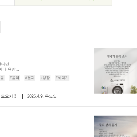
한다면
나 욕망...
소음
#음악
#결과
#상황
#세탁기
모으기
2026.4.9. 목요일
3