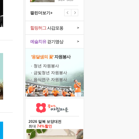
캘린더보기+
힐링허그
사감포옹
>
예술치유
걷기명상
>
'옹달샘의 꽃'
자원봉사
· 청년 자원봉사
· 금빛청년 자원봉사
· 음식연구 자원봉사
2026 말복 보양대전
최대
74%할인