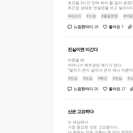
초안을 3시간 안에 써야 할 일이 생겼다
초긴장 상태로 연설문을 쓰고 일어서다가
#새소리
#소음
#물질문명
#바
느낌한마디
좋아요
18
7
진실이면 이긴다
어렸을 때
어머니가 해주셨던 얘기가 있다.
"멸치가 큰지 갈치가 큰지 애나 어른이나
#진심
#조급
#확신
#진실
#
느낌한마디
좋아요
26
17
산은 고요하다
이 세상에서
가장 중요한 것은 고요함이다.
산 위에는 작은 구름이 몇 덩이 천천히.