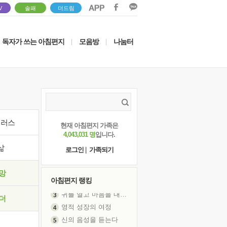
V
솔패
더드림
독자가 쓰는 아침편지
모음방
나눔터
|
|
이러스
현재 아침편지 가족은
4,043,031 명
입니다.
삶
로그인
|
가족되기
망
아침편지 랭킹
영적 성장의 여정
더
신의 음성을 듣는다
흙이 된 몸으로 출근하는 여자