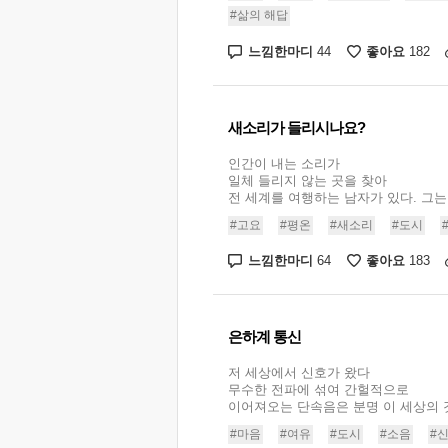
#삶의 해답
느낌한마디
좋아요
44
182
새소리가 들리시나요?
인간이 내는 소리가
일체 들리지 않는 곳을 찾아
전 세계를 여행하는 남자가 있다. 그는 
#고요
#평온
#새소리
#도시
느낌한마디
좋아요
64
183
은하계 통신
저 세상에서 신호가 왔다
무수한 전파에 섞여 간헐적으로
이어져오는 단속음은 분명 이 세상의 것
#마음
#여유
#도시
#소음
#