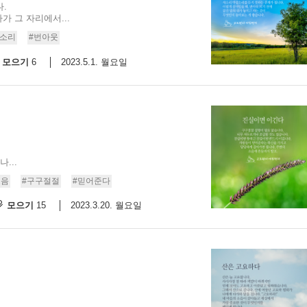
.
 그 자리에서...
람소리
#번아웃
모으기
2023.5.1. 월요일
6
...
소음
#구구절절
#믿어준다
모으기
2023.3.20. 월요일
15
..