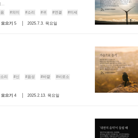
..
스
10
소음
#의미
#소리
#귀
#연결
#미세
모으기
2025.7.3. 목요일
5
크
10
1
10
11
#소리
#신
#음성
#바깥
#비로소
크
모으기
2025.2.13. 목요일
4
12