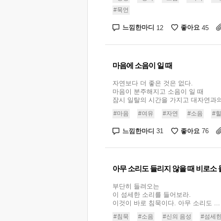
#묵언
느낌한마디
좋아요
12
45
마음에 소음이 일 때
자연보다 더 좋은 것은 없다.
마음이 분주해지고 소음이 일 때
잠시 일탈의 시간을 가지고 대자연과의 .
#마음
#여유
#자연
#소음
#
느낌한마디
좋아요
31
76
아무 소리도 들리지 않을 때 비로소 
부단히 들려오는
이 섬세한 소리를 들어보라.
이것이 바로 침묵이다. 아무 소리도 ...
#침묵
#소음
#신의 음성
#섬세한