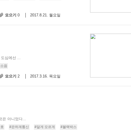
모으기
2017.8.21. 월요일
0
도심에선 ...
#소음
모으기
2017.3.16. 목요일
2
은 아니었다...
신호
#은하계통신
#알게 모르게
#블랙박스