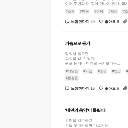
이어 주변과 더 깊게 만나게 한다. 잠시.
#소통
#마음
#침묵
#세상
#
느낌한마디
좋아요
20
9
가슴으로 듣기
멈춰서 들으면
그것을 알 수 있다.
귀로 듣거나 머리로 듣기보다는...
#깨달음
#가슴
#소음
#영감
#들끓음
느낌한마디
좋아요
19
6
'내면의 음악'이 들릴 때
위험을 감수하고
꿈을 쫓아가도록 다그치는