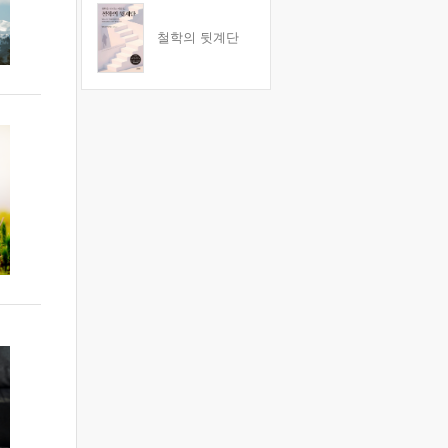
철학의 뒷계단