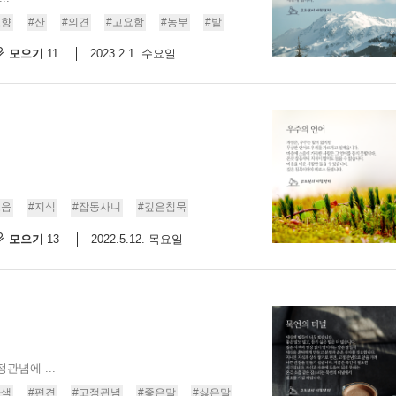
고향
#산
#의견
#고요함
#농부
#밭
모으기
2023.2.1. 수요일
11
소음
#지식
#잡동사니
#깊은침묵
모으기
2022.5.12. 목요일
13
관념에 ...
사색
#편견
#고정관념
#좋은말
#싫은말