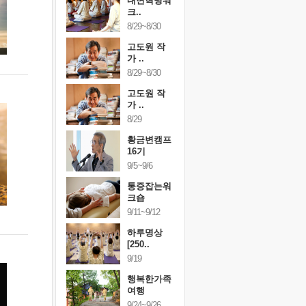
건강명상법
내면혁명워
건강명상
..
크..
스..
/9~10/10
8/29~8/30
10/9~10/10
내면혁명워
고도원 작
내면혁명
..
가 ..
크..
/17~10/18
8/29~8/30
10/17~10/18
황금변캠프
고도원 작
황금변캠
7기
가 ..
17기
/30~10/31
8/29
10/30~10/31
통증잡는워
황금변캠프
통증잡는
크숍
16기
크숍
/7~11/8
9/5~9/6
11/7~11/8
내면혁명워
통증잡는워
내면혁명
..
크숍
크..
/12~12/13
9/11~9/12
12/12~12/13
하루명상
[250..
9/19
행복한가족
여행
9/24~9/26