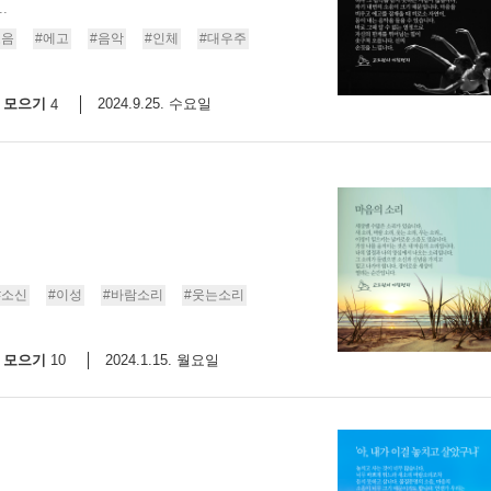
.
소음
#에고
#음악
#인체
#대우주
모으기
2024.9.25. 수요일
4
#소신
#이성
#바람소리
#웃는소리
모으기
2024.1.15. 월요일
10