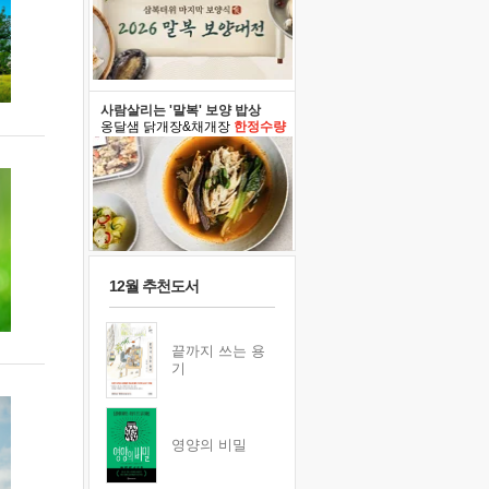
사람살리는 '말복' 보양 밥상
옹달샘 닭개장&채개장
한정수량
12월 추천도서
끝까지 쓰는 용
기
영양의 비밀