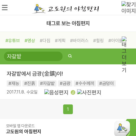
태그로 보는 아침편지
#유튜브
#명상
#다짐
#계획
#바이러스
#힐링
#아이들
#비전캠프
#독서캠프
#삶
#경험
#사람
#도움
#선택
#희망
#나눔
#친구
#링컨학교
#극복
#리더
#위기
#독서
#건강
#면역력
자갈밭에서 금광(金鑛)이!
#재능
#진흙
#자갈밭
#금광
#수수께끼
#금덩이
2017.11.8. 수요일
1
모바일 앱 다운로드
고도원의 아침편지