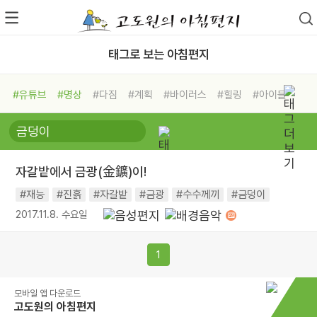
태그로 보는 아침편지
#유튜브
#명상
#다짐
#계획
#바이러스
#힐링
#아이들
#비전캠프
#독서캠프
#삶
#경험
#사람
#도움
#선택
#희망
#나눔
#친구
#링컨학교
#극복
#리더
#위기
#독서
#건강
#면역력
자갈밭에서 금광(金鑛)이!
#재능
#진흙
#자갈밭
#금광
#수수께끼
#금덩이
2017.11.8. 수요일
1
모바일 앱 다운로드
고도원의 아침편지