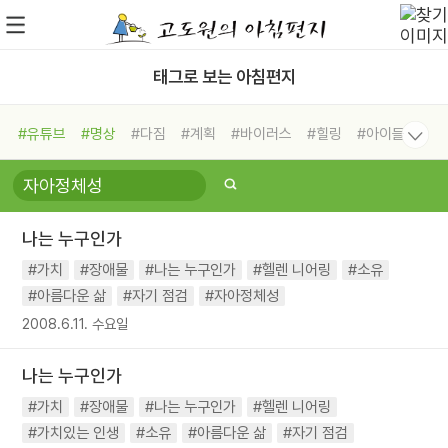
태그로 보는 아침편지
#유튜브
#명상
#다짐
#계획
#바이러스
#힐링
#아이들
#비전캠프
#독서캠프
#삶
#경험
#사람
#도움
#선택
#희망
#나눔
#친구
#링컨학교
#극복
#리더
#위기
나는 누구인가
#독서
#건강
#면역력
#가치
#장애물
#나는 누구인가
#헬렌 니어링
#소유
#아름다운 삶
#자기 점검
#자아정체성
2008.6.11. 수요일
나는 누구인가
#가치
#장애물
#나는 누구인가
#헬렌 니어링
#가치있는 인생
#소유
#아름다운 삶
#자기 점검