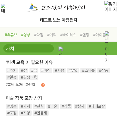
태그로 보는 아침편지
#유튜브
#명상
#다짐
#계획
#바이러스
#힐링
#아이들
#비전캠프
#독서캠프
#삶
#경험
#사람
#도움
#선택
#희망
#나눔
#친구
#링컨학교
#극복
#리더
#위기
'평생 교육'이 필요한 이유
#독서
#건강
#면역력
#가치
#삶
#꿈
#미래
#사람
#무엇
#스케줄
#상품
#일정
#평생교육
2026.5.26. 화요일
미술 작품 포장 상자
#영혼
#가치
#관심
#미술
#작품
#상자
#과대포장
#포장
#지양
#만듦새