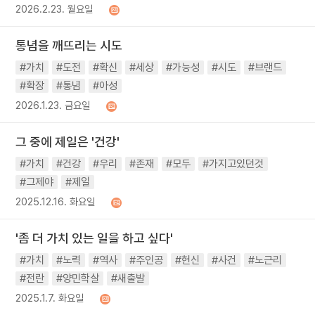
2026.2.23. 월요일
통념을 깨뜨리는 시도
#가치
#도전
#확신
#세상
#가능성
#시도
#브랜드
#확장
#통념
#아성
2026.1.23. 금요일
그 중에 제일은 '건강'
#가치
#건강
#우리
#존재
#모두
#가지고있던것
#그제야
#제일
2025.12.16. 화요일
'좀 더 가치 있는 일을 하고 싶다'
#가치
#노력
#역사
#주인공
#헌신
#사건
#노근리
#전란
#양민학살
#새출발
2025.1.7. 화요일