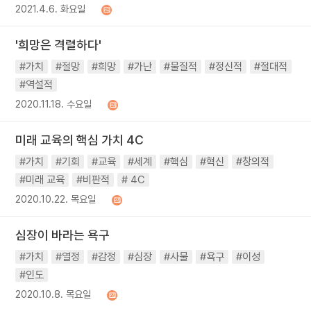
2021.4.6. 화요일
'희망은 격렬하다'
#가치
#절망
#희망
#가난
#물질적
#정신적
#절대적
#역설적
2020.11.18. 수요일
미래 교육의 핵심 가치 4C
#가치
#기회
#교육
#세계
#핵심
#혁신
#창의적
#미래 교육
#비판적
# 4C
2020.10.22. 목요일
심장이 바라는 욕구
#가치
#열정
#감정
#심장
#사물
#욕구
#이성
#인도
2020.10.8. 목요일