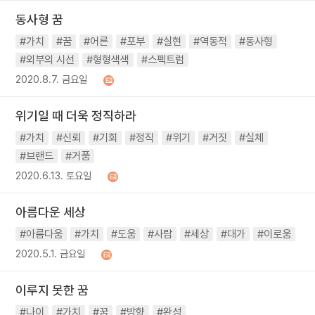
동사형 꿈
#가치
#꿈
#어른
#포부
#실현
#역동적
#동사형
#외부의 시선
#형형색색
#스펙트럼
2020.8.7. 금요일
위기일 때 더욱 정직하라
#가치
#신뢰
#기회
#정직
#위기
#거짓
#실체
#브랜드
#거품
2020.6.13. 토요일
아름다운 세상
#아름다움
#가치
#도움
#사람
#세상
#대가
#이로움
2020.5.1. 금요일
이루지 못한 꿈
#나이
#가치
#꿈
#방향
#완성