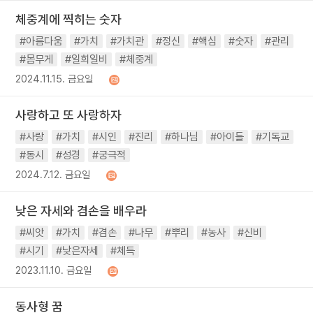
체중계에 찍히는 숫자
#아름다움
#가치
#가치관
#정신
#핵심
#숫자
#관리
#몸무게
#일희일비
#체중계
2024.11.15. 금요일
사랑하고 또 사랑하자
#사랑
#가치
#시인
#진리
#하나님
#아이들
#기독교
#동시
#성경
#궁극적
2024.7.12. 금요일
낮은 자세와 겸손을 배우라
#씨앗
#가치
#겸손
#나무
#뿌리
#농사
#신비
#시기
#낮은자세
#체득
2023.11.10. 금요일
동사형 꿈