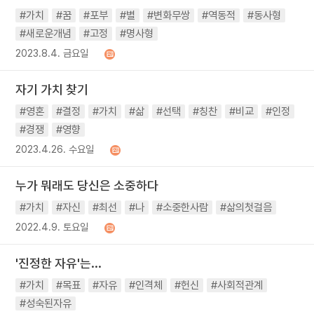
#가치
#꿈
#포부
#별
#변화무쌍
#역동적
#동사형
#새로운개념
#고정
#명사형
2023.8.4. 금요일
자기 가치 찾기
#영혼
#결정
#가치
#삶
#선택
#칭찬
#비교
#인정
#경쟁
#영향
2023.4.26. 수요일
누가 뭐래도 당신은 소중하다
#가치
#자신
#최선
#나
#소중한사람
#삶의첫걸음
2022.4.9. 토요일
'진정한 자유'는...
#가치
#목표
#자유
#인격체
#헌신
#사회적관계
#성숙된자유