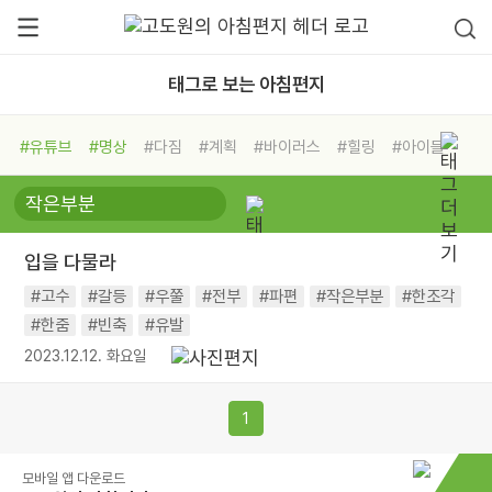
태그로 보는 아침편지
#유튜브
#명상
#다짐
#계획
#바이러스
#힐링
#아이들
#비전캠프
#독서캠프
#삶
#경험
#사람
#도움
#선택
#희망
#나눔
#친구
#링컨학교
#극복
#리더
#위기
입을 다물라
#독서
#건강
#면역력
#고수
#갈등
#우쭐
#전부
#파편
#작은부분
#한조각
#한줌
#빈축
#유발
2023.12.12. 화요일
1
모바일 앱 다운로드