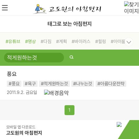
태그로 보는 아침편지
#유튜브
#명상
#다짐
#계획
#바이러스
#힐링
#아이들
#비전캠프
#독서캠프
#삶
#경험
#사람
#도움
#선택
#희망
#나눔
#친구
#링컨학교
#극복
#리더
#위기
풍요
#독서
#건강
#면역력
#풍요
#욕구
#적게원하는것
#나누는것
#아름다운전략
2011.9.2. 금요일
1
모바일 앱 다운로드
고도원의 아침편지