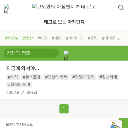
태그로 보는 아침편지
#유튜브
#명상
#다짐
#계획
#바이러스
#힐링
#아이들
#비전캠프
#독서캠프
#삶
#경험
#사람
#도움
#선택
#희망
#나눔
#친구
#링컨학교
#극복
#리더
#위기
지금에 와서야...
#독서
#건강
#면역력
#노력
#톨스토이
#인생의 행복
#전쟁과 평화
#정신세계
#행복의 의미
2007.8.21. 화요일
1
모바일 앱 다운로드