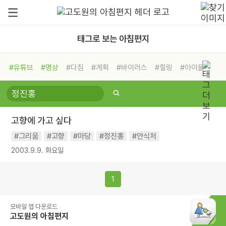
태그로 보는 아침편지
#유튜브
#명상
#다짐
#계획
#바이러스
#힐링
#아이들
#비전캠프
#독서캠프
#삶
#경험
#사람
#도움
#선택
#희망
#나눔
#친구
#링컨학교
#극복
#리더
#위기
고향에 가고 싶다
#독서
#건강
#면역력
#그리움
#고향
#마당
#정진홍
#안식처
2003.9.9. 화요일
1
모바일 앱 다운로드
고도원의 아침편지