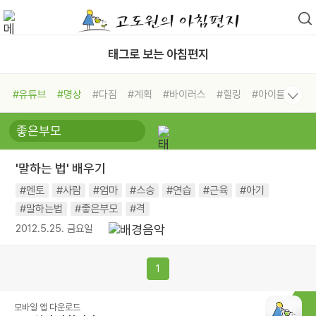
태그로 보는 아침편지
#유튜브
#명상
#다짐
#계획
#바이러스
#힐링
#아이들
#비전캠프
#독서캠프
#삶
#경험
#사람
#도움
#선택
#희망
#나눔
#친구
#링컨학교
#극복
#리더
#위기
'말하는 법' 배우기
#독서
#건강
#면역력
#멘토
#사람
#엄마
#스승
#연습
#근육
#아기
#말하는법
#좋은부모
#격
2012.5.25. 금요일
1
모바일 앱 다운로드