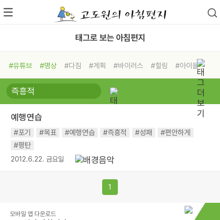
태그로 보는 아침편지
#유튜브
#명상
#다짐
#계획
#바이러스
#힐링
#아이들
#비전캠프
#독서캠프
#삶
#경험
#사람
#도움
#선택
#희망
#나눔
#친구
#링컨학교
#극복
#리더
#위기
예행연습
#독서
#건강
#면역력
#포기
#목표
#예행연습
#즉흥적
#성패
#편안하게
#평탄
2012.6.22. 금요일
1
모바일 앱 다운로드