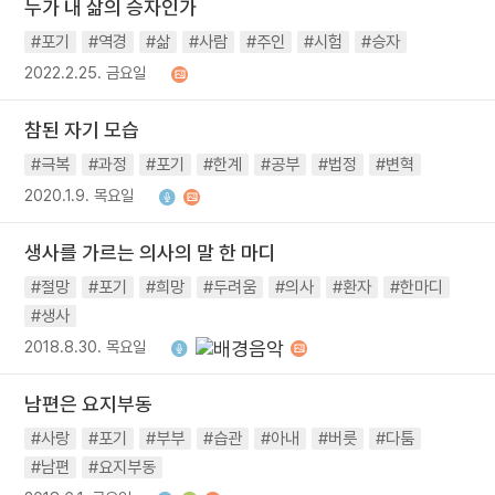
누가 내 삶의 승자인가
#포기
#역경
#삶
#사람
#주인
#시험
#승자
2022.2.25. 금요일
참된 자기 모습
#극복
#과정
#포기
#한계
#공부
#법정
#변혁
2020.1.9. 목요일
생사를 가르는 의사의 말 한 마디
#절망
#포기
#희망
#두려움
#의사
#환자
#한마디
#생사
2018.8.30. 목요일
남편은 요지부동
#사랑
#포기
#부부
#습관
#아내
#버릇
#다툼
#남편
#요지부동