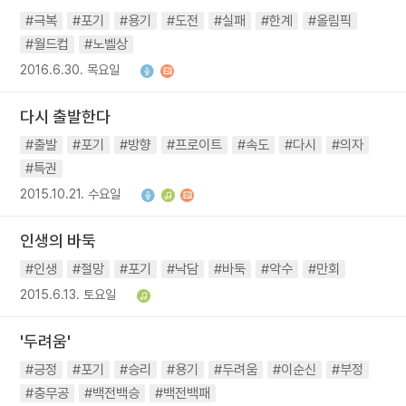
#극복
#포기
#용기
#도전
#실패
#한계
#올림픽
#월드컵
#노벨상
2016.6.30. 목요일
다시 출발한다
#출발
#포기
#방향
#프로이트
#속도
#다시
#의자
#특권
2015.10.21. 수요일
인생의 바둑
#인생
#절망
#포기
#낙담
#바둑
#악수
#만회
2015.6.13. 토요일
'두려움'
#긍정
#포기
#승리
#용기
#두려움
#이순신
#부정
#충무공
#백전백승
#백전백패