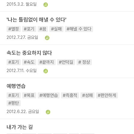
2015.3.2. 월요일
'나는 틀림없이 해낼 수 있다'
#열정
#포기
#꿈
#실패
#해낼 수 있다
2012.7.27. 금요일
속도는 중요하지 않다
#포기
#속도
#끝까지
#언덕길
# 정상
2012.7.11. 수요일
예행연습
#포기
#목표
#예행연습
#즉흥적
#성패
#편안하게
#평탄
2012.6.22. 금요일
내가 가는 길