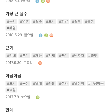
2018.6.1. 금요일
가장 큰 실수
#용서
#영혼
#실수
#포기
#희망
#질투
#결점
#해암
2018.5.28. 월요일
끈기
#인내
#포기
#재능
#천재
#끈기
#낙오자
#중도
2017.9.30. 토요일
야금야금
#포기
#욕심
#열매
#좌절
#성과
#열심히
#야금야금
#속상
2017.7.8. 토요일
한계