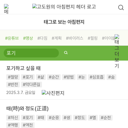
태그로 보는 아침편지
#유튜브
#명상
#다짐
#계획
#바이러스
#힐링
#아이들
#비전캠프
#독서캠프
#삶
#경험
#사람
#도움
#선택
#희망
#나눔
#친구
#링컨학교
#극복
#리더
#위기
포기하고 싶을 때
#독서
#건강
#면역력
#절망
#포기
#삶
#순간
#방법
#눈
#심호흡
#숨
#반전
#막다른길
2025.3.7. 금요일
때(時)와 정도(正道)
#처신
#포기
#때
#순응
#생
#정도
#멸
#순천
#역행
#역천