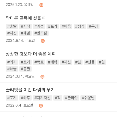
2025.1.23. 목요일
막다른 골목에 섰을 때
#출발
#시작
#과정
#포기
#마음
#생각
#운명
#자신
#체념
#변곡점
2024.8.14. 수요일
상상한 것보다 더 좋은 계획
#의지
#포기
#목표
#계획
#자신
#길
#선물
#일
#하늘
#불굴
2024.3.14. 목요일
골리앗을 이긴 다윗의 무기
#포기
#하루
#자기자신
#적
#골리앗
#쉬운날
2022.6.4. 토요일