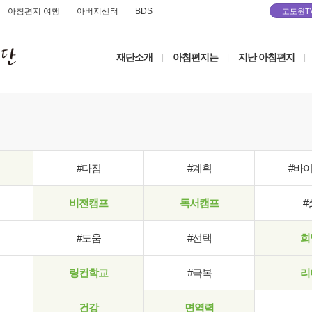
아침편지 여행
아버지센터
BDS
고도원T
재단소개
아침편지는
지난 아침편지
|
|
|
#다짐
#계획
#바
비전캠프
독서캠프
#
#도움
#선택
희
링컨학교
#극복
리
건강
면역력