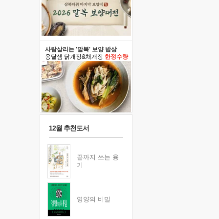
사람살리는 '말복' 보양 밥상
옹달샘 닭개장&채개장
한정수량
12월 추천도서
끝까지 쓰는 용
기
영양의 비밀