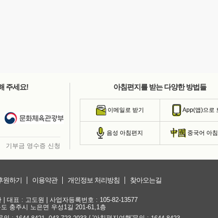
해 주세요!
아침편지를 받는 다양한 방법들
이메일로 받기
App(앱)으로
음성 아침편지
중국어 아
기부금 영수증 신청
후원하기
이용약관
개인정보 처리방침
찾아오는길
대표 : 고도원 | 사업자등록번호 : 105-82-13577
청북도 충주시 노은면 우성1길 201-61,1층
문의 :
,
/ '아침편지여행'문의 :