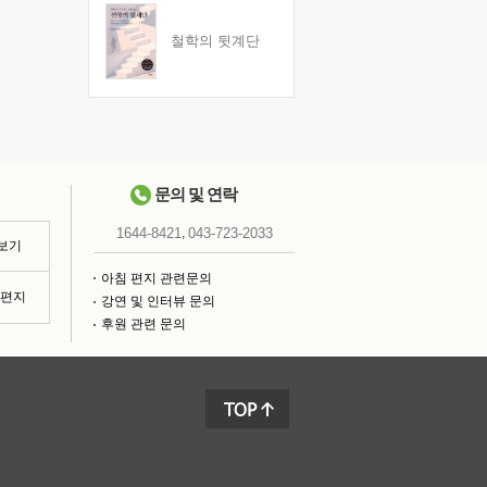
철학의 뒷계단
문의 및 연락
,
1644-8421
043-723-2033
 보기
아침 편지 관련문의
침편지
강연 및 인터뷰 문의
후원 관련 문의