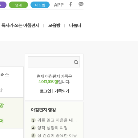
V
솔패
더드림
독자가 쓰는 아침편지
모음방
나눔터
|
|
이러스
현재 아침편지 가족은
4,043,003 명
입니다.
삶
로그인
|
가족되기
망
아침편지 랭킹
귀를 열고 마음을 내어주고
더
영적 성장의 여정
장 건강이 중요한 이유