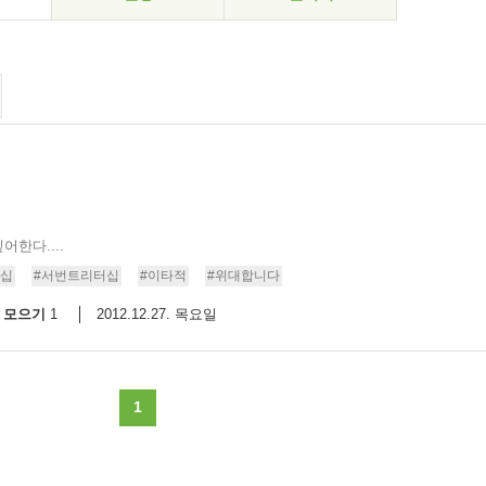
한다....
더십
#서번트리터십
#이타적
#위대합니다
모으기
2012.12.27. 목요일
1
1