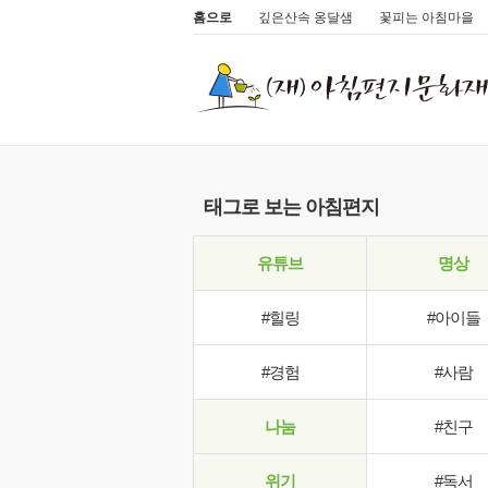
홈으로
깊은산속 옹달샘
꽃피는 아침마을
태그로 보는 아침편지
유튜브
명상
#힐링
#아이들
#경험
#사람
나눔
#친구
위기
#독서