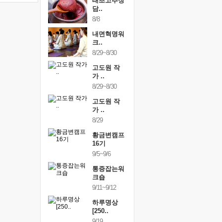
행복한가족
태초고추장
행복한가
여행
담..
여행
24~9/26
8/8
9/24~9/26
건강명상법
내면혁명워
건강명상
..
크..
스..
/9~10/10
8/29~8/30
10/9~10/10
내면혁명워
고도원 작
내면혁명
..
가 ..
크..
/17~10/18
8/29~8/30
10/17~10/18
황금변캠프
고도원 작
황금변캠
7기
가 ..
17기
/30~10/31
8/29
10/30~10/31
통증잡는워
황금변캠프
통증잡는
크숍
16기
크숍
/7~11/8
9/5~9/6
11/7~11/8
내면혁명워
통증잡는워
내면혁명
..
크숍
크..
/12~12/13
9/11~9/12
12/12~12/13
하루명상
[250..
9/19