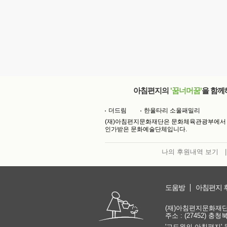
아침편지의
'꿈너머꿈'
을 함께
더드림
한울타리 소울패밀리
(재)아침편지문화재단은 문화체육관광부에서
인가받은 문화예술단체입니다.
나의 후원내역 보기
|
도움방
아침편지 
(재)아침편지문화재단 | 
주소 : (27452) 충
'고도원의 아침편지' 