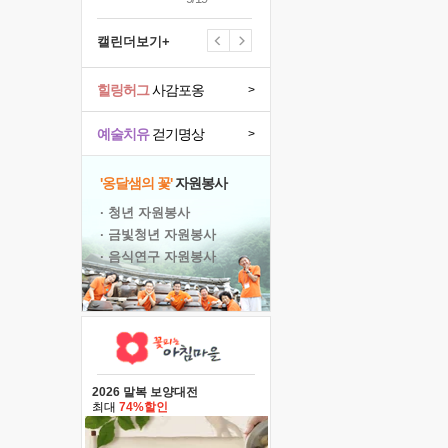
캘린더보기+
힐링허그
사감포옹
>
예술치유
걷기명상
>
'옹달샘의 꽃'
자원봉사
· 청년 자원봉사
· 금빛청년 자원봉사
· 음식연구 자원봉사
2026 말복 보양대전
최대
74%할인