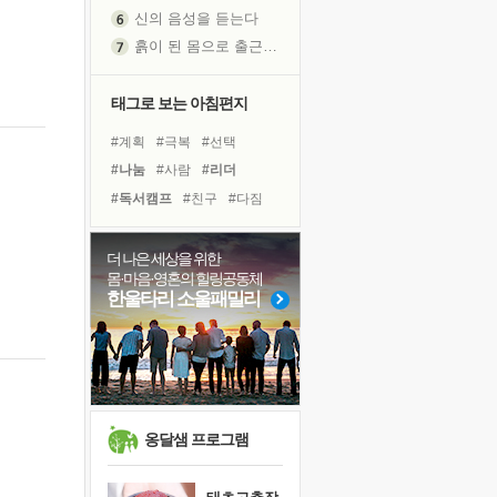
신의 음성을 듣는다
흙이 된 몸으로 출근하는 여자
극과 극의 양 끝단
내가 '나다움'을 찾는 길
태그로 보는 아침편지
피해 갈 수 없는 사건들
#계획
#극복
#선택
처음 손을 잡았던 날
#나눔
#사람
#리더
꿈이 실제가 되는 것
#독서캠프
#친구
#다짐
'말 타는 법'을 먼저
#위기
#아이들
졸업식 사진을 보며
#링컨학교
#삶
#면역력
더 나은 세상을 위한
아픈 아버지를 위한 공간 설계
몸·마음·영혼의 힐링공동체
#건강
#비전캠프
#명상
극심한 변비, 어깨결림, 수면 장애
한울타리 소울패밀리
#독서
#바이러스
#경험
보고 싶은 어머니
#희망
#도움
#힐링
유년 시절의 부산 영도 바다
#유튜브
못된 꼰대들
거울 속의 나
희망이란
옹달샘 프로그램
'모른다'는 것