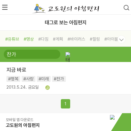
태그로 보는 아침편지
#유튜브
#명상
#다짐
#계획
#바이러스
#힐링
#아이들
#비전캠프
#독서캠프
#삶
#경험
#사람
#도움
#선택
#희망
#나눔
#친구
#링컨학교
#극복
#리더
#위기
지금 바로
#독서
#건강
#면역력
#행복
#사랑
#미래
#찬가
2013.5.24. 금요일
1
모바일 앱 다운로드
고도원의 아침편지