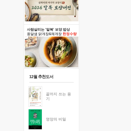
사람살리는 '말복' 보양 밥상
옹달샘 닭개장&채개장
한정수량
12월 추천도서
끝까지 쓰는 용
기
영양의 비밀