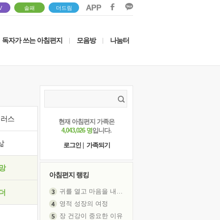
V
솔패
더드림
독자가 쓰는 아침편지
모음방
나눔터
|
|
이러스
현재 아침편지 가족은
4,043,026 명
입니다.
삶
로그인
|
가족되기
망
아침편지 랭킹
귀를 열고 마음을 내어주고
더
영적 성장의 여정
장 건강이 중요한 이유