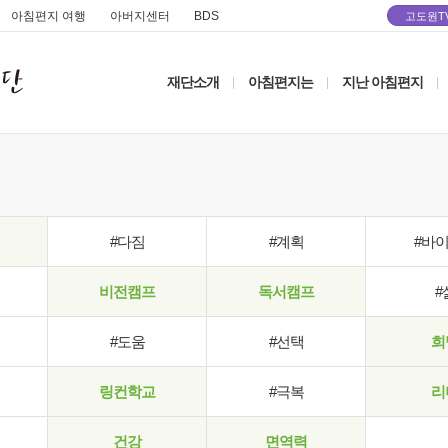
아침편지 여행
아버지센터
BDS
고도원T
재단소개
아침편지는
지난 아침편지
|
|
|
#다짐
#계획
#바
비전캠프
독서캠프
#
#도움
#선택
희
링컨학교
#극복
리
건강
면역력