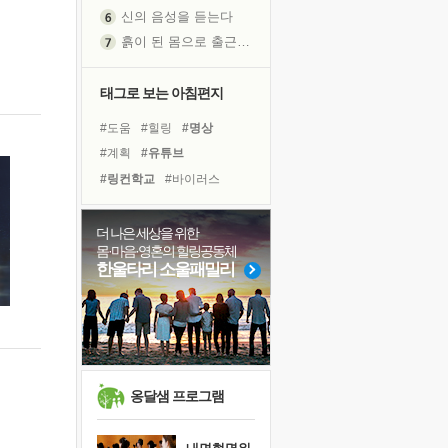
신의 음성을 듣는다
흙이 된 몸으로 출근하는 여자
극과 극의 양 끝단
내가 '나다움'을 찾는 길
태그로 보는 아침편지
피해 갈 수 없는 사건들
#도움
#힐링
#명상
처음 손을 잡았던 날
#계획
#유튜브
꿈이 실제가 되는 것
#링컨학교
#바이러스
'말 타는 법'을 먼저
#건강
#독서캠프
졸업식 사진을 보며
#면역력
#리더
#선택
더 나은 세상을 위한
극심한 변비, 어깨결림, 수면 장애
몸·마음·영혼의 힐링공동체
#희망
#경험
#나눔
아픈 아버지를 위한 공간 설계
한울타리 소울패밀리
#극복
#위기
#친구
슬럼프
#비전캠프
#다짐
보고 싶은 어머니
#아이들
#삶
#독서
유년 시절의 부산 영도 바다
#사람
못된 꼰대들
희망이란
옹달샘 프로그램
'모른다'는 것