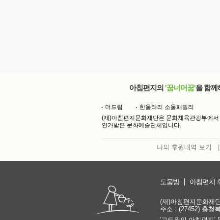
아침편지의
'꿈너머꿈'
을 함께
더드림
한울타리 소울패밀리
(재)아침편지문화재단은 문화체육관광부에서
인가받은 문화예술단체입니다.
나의 후원내역 보기
|
도움방
아침편지 
(재)아침편지문화재단 | 
주소 : (27452) 충
'고도원의 아침편지' 