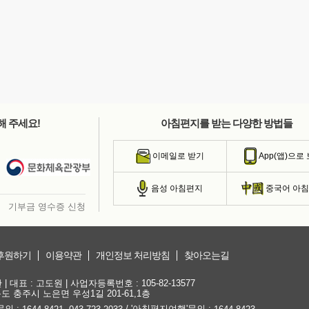
해 주세요!
아침편지를 받는 다양한 방법들
이메일로 받기
App(앱)으로
음성 아침편지
중국어 아
기부금 영수증 신청
후원하기
이용약관
개인정보 처리방침
찾아오는길
대표 : 고도원 | 사업자등록번호 : 105-82-13577
청북도 충주시 노은면 우성1길 201-61,1층
문의 :
,
/ '아침편지여행'문의 :