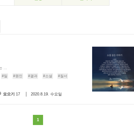
...
#일
#원인
#결과
#소설
#질서
모으기
2020.8.19. 수요일
17
1