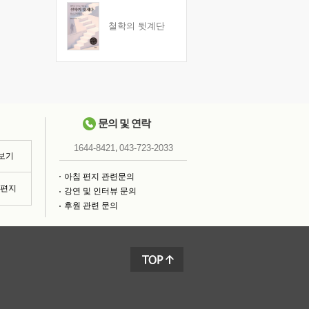
철학의 뒷계단
문의 및 연락
,
1644-8421
043-723-2033
 보기
아침 편지 관련문의
침편지
강연 및 인터뷰 문의
후원 관련 문의