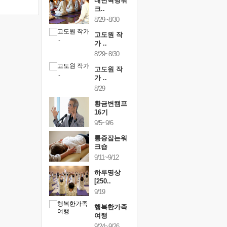
건강명상법
내면혁명워
건강명상
..
크..
스..
/9~10/10
8/29~8/30
10/9~10/10
내면혁명워
고도원 작
내면혁명
..
가 ..
크..
/17~10/18
8/29~8/30
10/17~10/18
황금변캠프
고도원 작
황금변캠
7기
가 ..
17기
/30~10/31
8/29
10/30~10/31
통증잡는워
황금변캠프
통증잡는
크숍
16기
크숍
/7~11/8
9/5~9/6
11/7~11/8
내면혁명워
통증잡는워
내면혁명
..
크숍
크..
/12~12/13
9/11~9/12
12/12~12/13
하루명상
[250..
9/19
행복한가족
여행
9/24~9/26