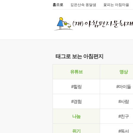
홈으로
깊은산속 옹달샘
꽃피는 아침마을
태그로 보는 아침편지
유튜브
명상
#힐링
#아이들
#경험
#사람
나눔
#친구
위기
#독서