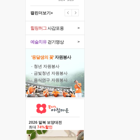
캘린더보기+
힐링허그
사감포옹
>
예술치유
걷기명상
>
'옹달샘의 꽃'
자원봉사
· 청년 자원봉사
· 금빛청년 자원봉사
· 음식연구 자원봉사
2026 말복 보양대전
최대
74%할인