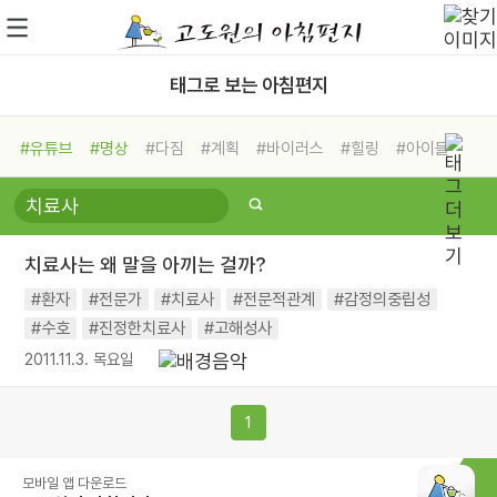
태그로 보는 아침편지
#유튜브
#명상
#다짐
#계획
#바이러스
#힐링
#아이들
#비전캠프
#독서캠프
#삶
#경험
#사람
#도움
#선택
#희망
#나눔
#친구
#링컨학교
#극복
#리더
#위기
치료사는 왜 말을 아끼는 걸까?
#독서
#건강
#면역력
#환자
#전문가
#치료사
#전문적관계
#감정의중립성
#수호
#진정한치료사
#고해성사
2011.11.3. 목요일
1
모바일 앱 다운로드