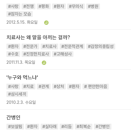
#사랑
#전쟁
#평화
#환자
#무의식
#병원
#잠자는 모습
2012.5.15. 화요일
치료사는 왜 말을 아끼는 걸까?
#환자
#전문가
#치료사
#전문적관계
#감정의중립성
#수호
#진정한치료사
#고해성사
2011.11.3. 목요일
'누구와 먹느냐'
#사랑
#치료
#관계
#상처
#환자
# 편안한마음
#삼시세끼
2010.2.3. 수요일
간병인
#보살핌
#환자
#실타래
#리듬
#최복순
#간병인