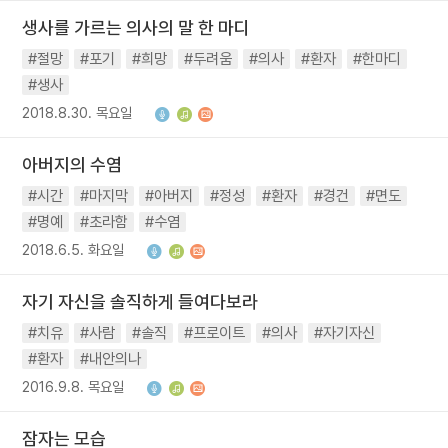
생사를 가르는 의사의 말 한 마디
#절망
#포기
#희망
#두려움
#의사
#환자
#한마디
#생사
2018.8.30. 목요일
아버지의 수염
#시간
#마지막
#아버지
#정성
#환자
#경건
#면도
#명예
#초라함
#수염
2018.6.5. 화요일
자기 자신을 솔직하게 들여다보라
#치유
#사람
#솔직
#프로이트
#의사
#자기자신
#환자
#내안의나
2016.9.8. 목요일
잠자는 모습