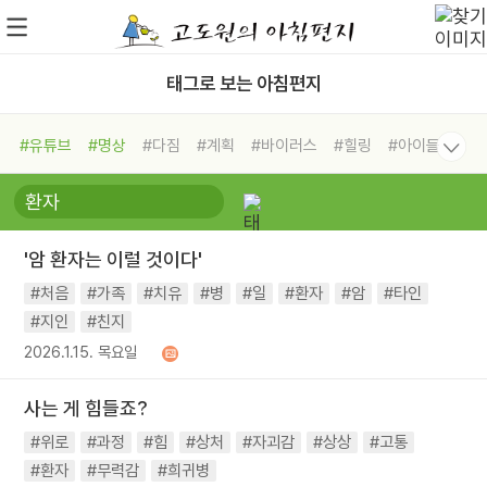
태그로 보는 아침편지
#유튜브
#명상
#다짐
#계획
#바이러스
#힐링
#아이들
#비전캠프
#독서캠프
#삶
#경험
#사람
#도움
#선택
#희망
#나눔
#친구
#링컨학교
#극복
#리더
#위기
'암 환자는 이럴 것이다'
#독서
#건강
#면역력
#처음
#가족
#치유
#병
#일
#환자
#암
#타인
#지인
#친지
2026.1.15. 목요일
사는 게 힘들죠?
#위로
#과정
#힘
#상처
#자괴감
#상상
#고통
#환자
#무력감
#희귀병