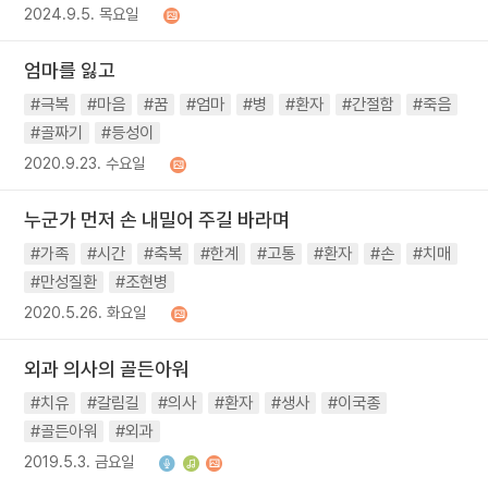
2024.9.5. 목요일
엄마를 잃고
#극복
#마음
#꿈
#엄마
#병
#환자
#간절함
#죽음
#골짜기
#등성이
2020.9.23. 수요일
누군가 먼저 손 내밀어 주길 바라며
#가족
#시간
#축복
#한계
#고통
#환자
#손
#치매
#만성질환
#조현병
2020.5.26. 화요일
외과 의사의 골든아워
#치유
#갈림길
#의사
#환자
#생사
#이국종
#골든아워
#외과
2019.5.3. 금요일