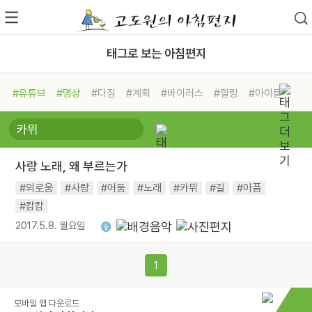
태그로 보는 아침편지
#유튜브
#명상
#다짐
#계획
#바이러스
#힐링
#아이들
#비전캠프
#독서캠프
#삶
#경험
#사람
#도움
#선택
#희망
#나눔
#친구
#링컨학교
#극복
#리더
#위기
사랑 노래, 왜 부르는가
#독서
#건강
#면역력
#외로움
#사랑
#어둠
#노래
#카뮈
#길
#아픔
#캄캄
2017.5.8. 월요일
1
모바일 앱 다운로드