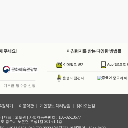
해 주세요!
아침편지를 받는 다양한 방법들
이메일로 받기
App(앱)으로
중국어 
음성 아침편지
기부금 영수증 신청
후원하기
이용약관
개인정보 처리방침
찾아오는길
대표 : 고도원 | 사업자등록번호 : 105-82-13577
청북도 충주시 노은면 우성1길 201-61,1층
문의 :
,
/ '아침편지여행'문의 :