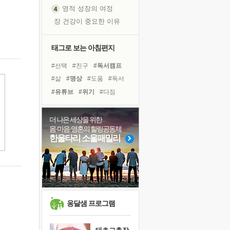
영적 성장의 여정
장 건강이 중요한 이유
신의 음성을 듣는다
흙이 된 몸으로 출근하는 여자
태그로 보는 아침편지
극과 극의 양 끝단
#선택
#친구
#독서캠프
내가 '나다움'을 찾는 길
#삶
#명상
#도움
#독서
피해 갈 수 없는 사건들
#유튜브
#위기
#다짐
처음 손을 잡았던 날
#링컨학교
#극복
#사람
꿈이 실제가 되는 것
#비전캠프
#나눔
#힐링
더 나은 세상을 위한
'말 타는 법'을 먼저
몸·마음·영혼의 힐링공동체
#아이들
#계획
#희망
아픈 아버지를 위한 공간 설계
한울타리 소울패밀리
#리더
#바이러스
#건강
졸업식 사진을 보며
#면역력
#경험
극심한 변비, 어깨결림, 수면 장애
보고 싶은 어머니
마음이 멈춰 버린 곳
유년 시절의 부산 영도 바다
옹달샘 프로그램
못된 꼰대들