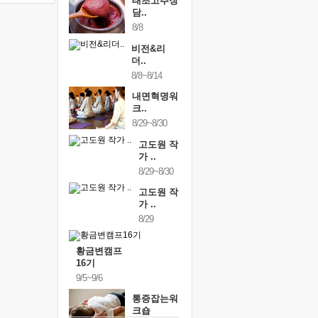
태초고추장
담..
8/8
비전&리
더..
8/8~8/14
내면혁명워
크..
8/29~8/30
고도원 작
가 ..
8/29~8/30
고도원 작
가 ..
8/29
황금변캠프
16기
9/5~9/6
통증잡는워
크숍