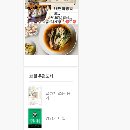
내면혁명워
크..
사람살리는 '말복' 보양 밥상
12/12~12/13
옹달샘 닭개장&채개장
한정수량
12월 추천도서
끝까지 쓰는 용
기
영양의 비밀