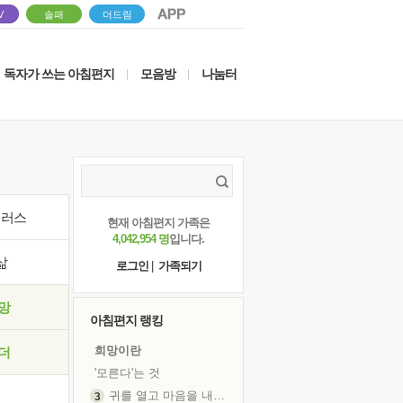
V
솔패
더드림
독자가 쓰는 아침편지
모음방
나눔터
|
|
이러스
현재 아침편지 가족은
4,042,954 명
입니다.
삶
로그인
|
가족되기
망
아침편지 랭킹
희망이란
더
'모른다'는 것
귀를 열고 마음을 내어주고