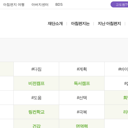
아침편지 여행
아버지센터
BDS
고도원T
재단소개
아침편지는
지난 아침편지
|
|
|
#다짐
#계획
#바
비전캠프
독서캠프
#
#도움
#선택
희
링컨학교
#극복
리
건강
면역력