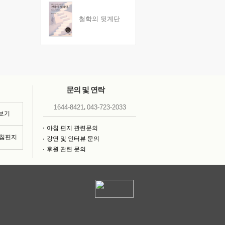
철학의 뒷계단
문의 및 연락
,
1644-8421
043-723-2033
 보기
아침 편지 관련문의
아침편지
강연 및 인터뷰 문의
후원 관련 문의