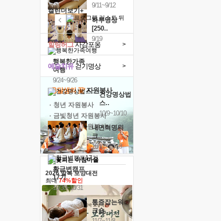
9/11~9/12
캘린더보기+
하루명상
[250..
9/19
힐링허그
사감포옹
>
행복한가족
예술치유
걷기명상
>
여행
9/24~9/26
'옹달샘의 꽃'
자원봉사
건강명상법
스..
· 청년 자원봉사
10/9~10/10
· 금빛청년 자원봉사
· 음식연구 자원봉사
내면혁명워
크..
10/17~10/18
황금변캠프
2026 말복 보양대전
17기
최대
74%할인
10/30~10/31
통증잡는워
크숍
11/7~11/8