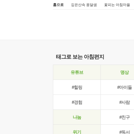
홈으로
깊은산속 옹달샘
꽃피는 아침마을
태그로 보는 아침편지
유튜브
명상
#힐링
#아이들
#경험
#사람
나눔
#친구
위기
#독서