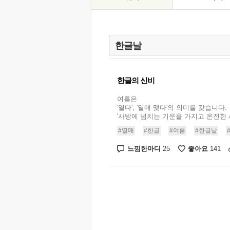
한글의 신비
여름은
'열다', '열매 맺다'의 의미를 갖습니다.
'사방에 넘치는 기운을 가지고 온전한 세
#열매
#한글
#여름
#한글날
느낌한마디
좋아요
25
141