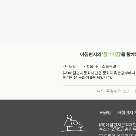
아침편지의
'꿈너머꿈'
을 함께
더드림
한울타리 소울패밀리
(재)아침편지문화재단은 문화체육관광부에서
인가받은 문화예술단체입니다.
나의 후원내역 보기
|
도움방
아침편지 
(재)아침편지문화재단 | 
주소 : (27452) 충
'고도원의 아침편지' 