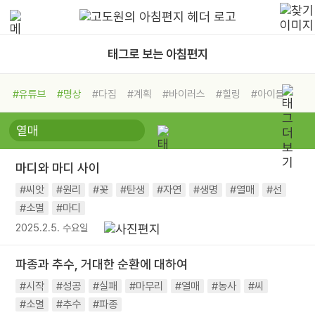
태그로 보는 아침편지
#유튜브
#명상
#다짐
#계획
#바이러스
#힐링
#아이들
#비전캠프
#독서캠프
#삶
#경험
#사람
#도움
#선택
#희망
#나눔
#친구
#링컨학교
#극복
#리더
#위기
마디와 마디 사이
#독서
#건강
#면역력
#씨앗
#원리
#꽃
#탄생
#자연
#생명
#열매
#선
#소멸
#마디
2025.2.5. 수요일
파종과 추수, 거대한 순환에 대하여
#시작
#성공
#실패
#마무리
#열매
#농사
#씨
#소멸
#추수
#파종