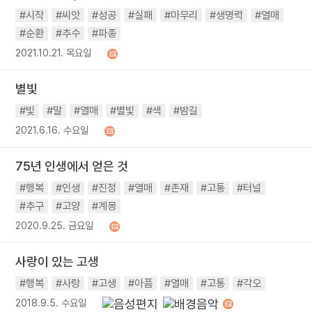
#시작
#씨앗
#성공
#실패
#마무리
#생명력
#열매
#순환
#추수
#파종
2021.10.21. 목요일
별빛
#빛
#말
#열매
#별빛
#색
#밤길
2021.6.16. 수요일
75년 인생에서 얻은 것
#행복
#인생
#진정
#열매
#존재
#고통
#터널
#추구
#고양
#계몽
2020.9.25. 금요일
사랑이 있는 고생
#행복
#사랑
#고생
#아픔
#열매
#고통
#각오
2018.9.5. 수요일