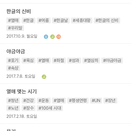
한글의 신비
#열매
#한글
#여름
#한글날
#세종대왕
#한글의 신비
#우리말
2017.10.9. 월요일
야금야금
#포기
#욕심
#열매
#좌절
#성과
#열심히
#야금야금
#속상
2017.7.8. 토요일
열매 맺는 시기
#청년
#건강
#운동
#열매
#평생연령
#UN
#장년
#노년
#장수
#100세 시대
2017.2.18. 토요일