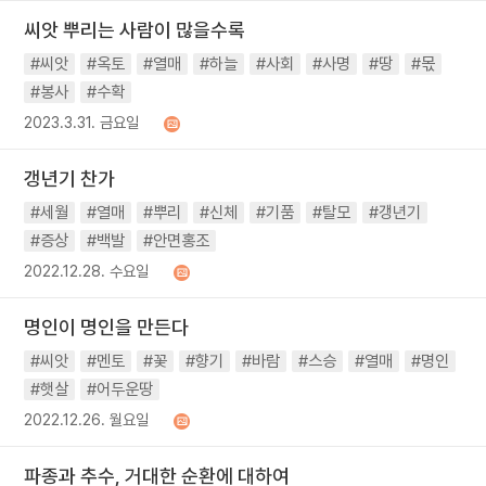
씨앗 뿌리는 사람이 많을수록
#씨앗
#옥토
#열매
#하늘
#사회
#사명
#땅
#몫
#봉사
#수확
2023.3.31. 금요일
갱년기 찬가
#세월
#열매
#뿌리
#신체
#기품
#탈모
#갱년기
#증상
#백발
#안면홍조
2022.12.28. 수요일
명인이 명인을 만든다
#씨앗
#멘토
#꽃
#향기
#바람
#스승
#열매
#명인
#햇살
#어두운땅
2022.12.26. 월요일
파종과 추수, 거대한 순환에 대하여