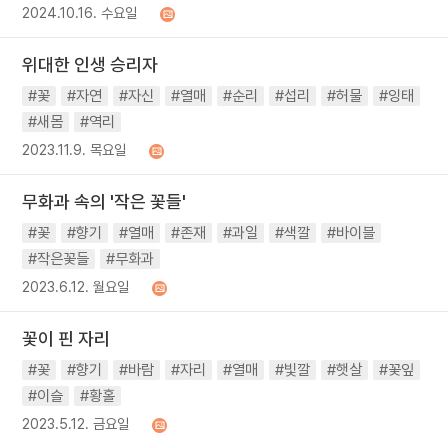
2024.10.16. 수요일
위대한 인생 승리자
#꽃
#자연
#자신
#열매
#순리
#섭리
#허물
#잉태
#새몸
#역리
2023.11.9. 목요일
무화과 속의 '작은 꽃들'
#꽃
#향기
#열매
#존재
#과일
#색깔
#바이블
#작은꽃들
#무화과
2023.6.12. 월요일
꽃이 핀 자리
#꽃
#향기
#바람
#자리
#열매
#빛깔
#햇살
#꽃잎
#이슬
#황홀
2023.5.12. 금요일