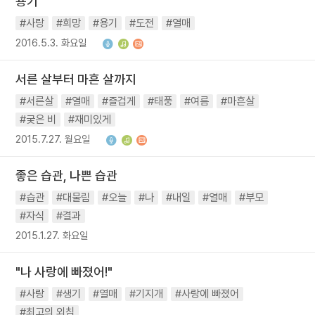
용기
#사랑
#희망
#용기
#도전
#열매
2016.5.3. 화요일
서른 살부터 마흔 살까지
#서른살
#열매
#즐겁게
#태풍
#여름
#마흔살
#궂은 비
#재미있게
2015.7.27. 월요일
좋은 습관, 나쁜 습관
#습관
#대물림
#오늘
#나
#내일
#열매
#부모
#자식
#결과
2015.1.27. 화요일
"나 사랑에 빠졌어!"
#사랑
#생기
#열매
#기지개
#사랑에 빠졌어
#최고의 외침