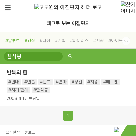
태그로 보는 아침편지
#유튜브
#명상
#다짐
#계획
#바이러스
#힐링
#아이들
#비전캠프
#독서캠프
#삶
#경험
#사람
#도움
#선택
#희망
#나눔
#친구
#링컨학교
#극복
#리더
#위기
반복의 힘
#독서
#건강
#면역력
#인내
#연습
#반복
#연마
#정진
#지광
#베토벤
#자기 한계
#한석봉
2008.4.17. 목요일
1
모바일 앱 다운로드