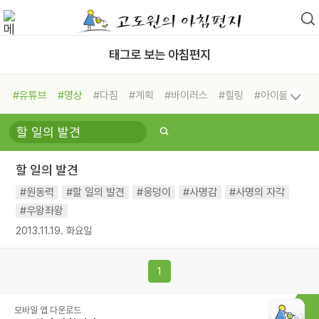
태그로 보는 아침편지
#유튜브
#명상
#다짐
#계획
#바이러스
#힐링
#아이들
#비전캠프
#독서캠프
#삶
#경험
#사람
#도움
#선택
#희망
#나눔
#친구
#링컨학교
#극복
#리더
#위기
할 일의 발견
#독서
#건강
#면역력
#원동력
#할 일의 발견
#웅덩이
#사명감
#사명의 자각
#우왕좌왕
2013.11.19. 화요일
1
모바일 앱 다운로드