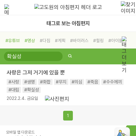
태그로 보는 아침편지
#유튜브
#명상
#다짐
#계획
#바이러스
#힐링
#아이들
#비전캠프
#독서캠프
#삶
#경험
#사람
#도움
#선택
#희망
#나눔
#친구
#링컨학교
#극복
#리더
#위기
사랑은 그저 거기에 있을 뿐
#독서
#건강
#면역력
#사랑
#생명
#화합
#무지
#의심
#죽음
#수수께끼
#대립
#확실성
2022.2.4. 금요일
1
모바일 앱 다운로드