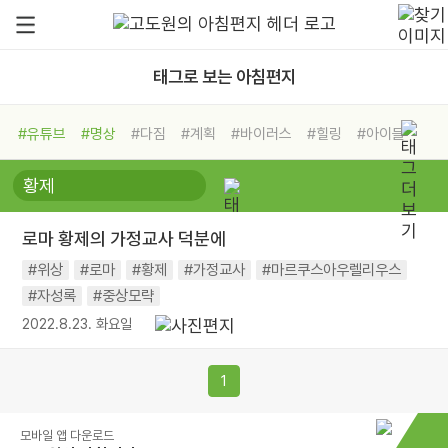
태그로 보는 아침편지
#유튜브
#명상
#다짐
#계획
#바이러스
#힐링
#아이들
#비전캠프
#독서캠프
#삶
#경험
#사람
#도움
#선택
#희망
#나눔
#친구
#링컨학교
#극복
#리더
#위기
로마 황제의 가정교사 덕분에
#독서
#건강
#면역력
#위상
#로마
#황제
#가정교사
#마르쿠스아우렐리우스
#자성록
#중상모략
2022.8.23. 화요일
1
모바일 앱 다운로드