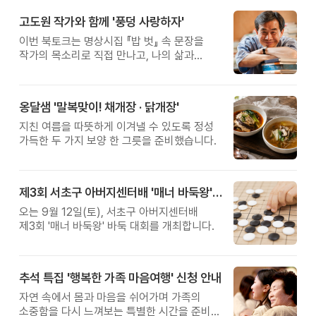
고도원 작가와 함께 '풍덩 사랑하자'
이번 북토크는 명상시집 『밥 벗』 속 문장을
작가의 목소리로 직접 만나고, 나의 삶과
관계를 잠시 돌아보는 시간입니다.
옹달샘 '말복맞이! 채개장 · 닭개장'
지친 여름을 따뜻하게 이겨낼 수 있도록 정성
가득한 두 가지 보양 한 그릇을 준비했습니다.
제3회 서초구 아버지센터배 '매너 바둑왕' 대회
오는 9월 12일(토), 서초구 아버지센터배
제3회 '매너 바둑왕' 바둑 대회를 개최합니다.
추석 특집 '행복한 가족 마음여행' 신청 안내
자연 속에서 몸과 마음을 쉬어가며 가족의
소중함을 다시 느껴보는 특별한 시간을 준비해