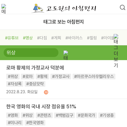
태그로 보는 아침편지
#유튜브
#명상
#다짐
#계획
#바이러스
#힐링
#아이들
#비전캠프
#독서캠프
#삶
#경험
#사람
#도움
#선택
#희망
#나눔
#친구
#링컨학교
#극복
#리더
#위기
로마 황제의 가정교사 덕분에
#독서
#건강
#면역력
#위상
#로마
#황제
#가정교사
#마르쿠스아우렐리우스
#자성록
#중상모략
2022.8.23. 화요일
한국 영화의 국내 시장 점유율 51%
#영화
#위상
#콘텐츠
#백범김구
#문화국가
#기생충
#미나리
#한국영화