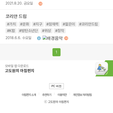
2021.8.20. 금요일
코리안 드림
#가치
#문화
#지구
#잠재력
#젊은이
#코리안드림
#K팝
#방탄소년단
#위상
#창작
2018.6.6. 수요일
1
모바일 앱 다운로드
고도원의 아침편지
PC 버전
아침편지 소개
추천하기
이용약관
개인정보 처리방침
ⓒ 고도원의 아침편지