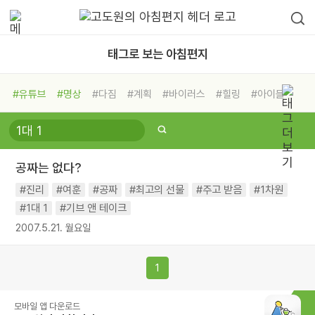
태그로 보는 아침편지
#유튜브
#명상
#다짐
#계획
#바이러스
#힐링
#아이들
#비전캠프
#독서캠프
#삶
#경험
#사람
#도움
#선택
#희망
#나눔
#친구
#링컨학교
#극복
#리더
#위기
공짜는 없다?
#독서
#건강
#면역력
#진리
#여훈
#공짜
#최고의 선물
#주고 받음
#1차원
#1대 1
#기브 앤 테이크
2007.5.21. 월요일
1
모바일 앱 다운로드