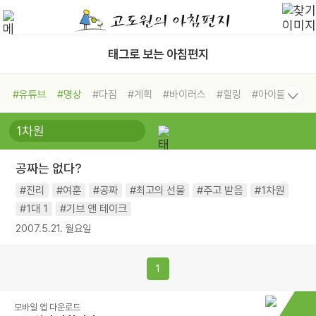
태그로 보는 아침편지
#유튜브
#명상
#다짐
#계획
#바이러스
#힐링
#아이들
#비전캠프
#독서캠프
#삶
#경험
#사람
#도움
#선택
#희망
#나눔
#친구
#링컨학교
#극복
#리더
#위기
공짜는 없다?
#독서
#건강
#면역력
#진리
#여훈
#공짜
#최고의 선물
#주고 받음
#1차원
#1대 1
#기브 앤 테이크
2007.5.21. 월요일
1
모바일 앱 다운로드