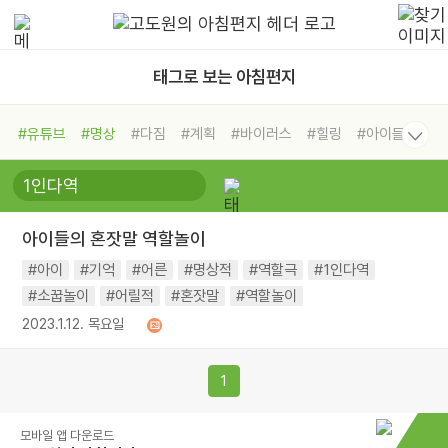
태그로 보는 아침편지
#유튜브
#명상
#다짐
#계획
#바이러스
#힐링
#아이들
#비전캠프
#독서캠프
#삶
#경험
#사람
#도움
#선택
#희망
#나눔
#친구
#링컨학교
#극복
#리더
#위기
아이들의 혼잣말 역할놀이
#독서
#건강
#면역력
#아이
#기억
#어른
#명상적
#역할극
#1인다역
#소꿉놀이
#어릴적
#혼잣말
#역할놀이
2023.1.12. 목요일
1
모바일 앱 다운로드