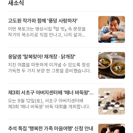
새소식
고도원 작가와 함께 '풍덩 사랑하자'
이번 북토크는 명상시집 『밥 벗』 속 문장을
작가의 목소리로 직접 만나고, 나의 삶과
관계를 잠시 돌아보는 시간입니다.
옹달샘 '말복맞이! 채개장 · 닭개장'
지친 여름을 따뜻하게 이겨낼 수 있도록 정성
가득한 두 가지 보양 한 그릇을 준비했습니다.
제3회 서초구 아버지센터배 '매너 바둑왕' 대회
오는 9월 12일(토), 서초구 아버지센터배
제3회 '매너 바둑왕' 바둑 대회를 개최합니다.
추석 특집 '행복한 가족 마음여행' 신청 안내