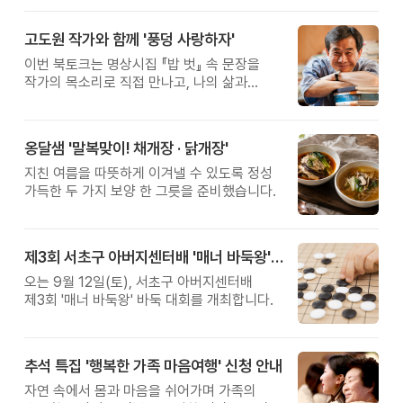
고도원 작가와 함께 '풍덩 사랑하자'
이번 북토크는 명상시집 『밥 벗』 속 문장을
작가의 목소리로 직접 만나고, 나의 삶과
관계를 잠시 돌아보는 시간입니다.
옹달샘 '말복맞이! 채개장 · 닭개장'
지친 여름을 따뜻하게 이겨낼 수 있도록 정성
가득한 두 가지 보양 한 그릇을 준비했습니다.
제3회 서초구 아버지센터배 '매너 바둑왕' 대회
오는 9월 12일(토), 서초구 아버지센터배
제3회 '매너 바둑왕' 바둑 대회를 개최합니다.
추석 특집 '행복한 가족 마음여행' 신청 안내
자연 속에서 몸과 마음을 쉬어가며 가족의