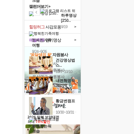
크숍
캘린더보기+
9/11~9/12
하루명상
[250..
힐링허그
사감포옹
9/19
>
예술치유
걷기명상
>
행복한가족
여행
9/24~9/26
'옹달샘의 꽃'
자원봉사
건강명상법
· 청년 자원봉사
스..
· 금빛청년 자원봉사
10/9~10/10
· 음식연구 자원봉사
내면혁명워
크..
10/17~10/18
황금변캠프
17기
10/30~10/31
2026 말복 보양대전
최대
74%할인
통증잡는워
크숍