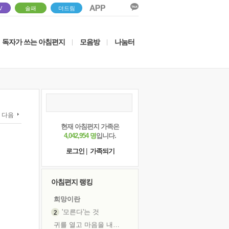
V
솔패
더드림
독자가 쓰는 아침편지
모음방
나눔터
|
|
다음
현재 아침편지 가족은
4,042,954 명
입니다.
로그인
|
가족되기
아침편지 랭킹
희망이란
'모른다'는 것
귀를 열고 마음을 내어주고