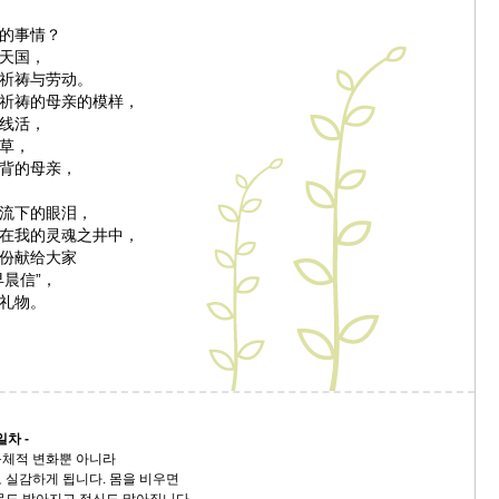
的事情？
天国，
祈祷与劳动。
祈祷的母亲的模样，
线活，
草，
背的母亲，
流下的眼泪，
在我的灵魂之井中，
份献给大家
早晨信”，
礼物。
일차 -
육체적 변화뿐 아니라
 실감하게 됩니다. 몸을 비우면
몸도 밝아지고 정신도 맑아집니다.