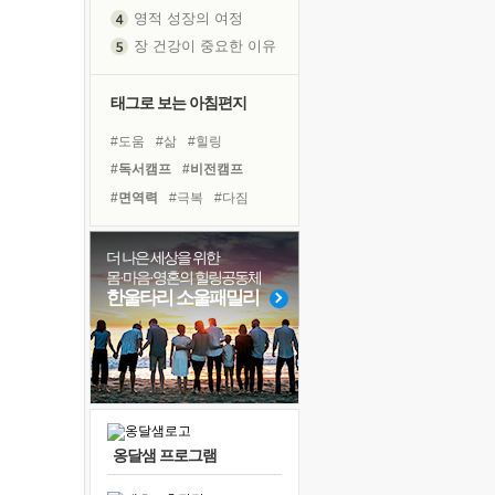
영적 성장의 여정
장 건강이 중요한 이유
신의 음성을 듣는다
흙이 된 몸으로 출근하는 여자
태그로 보는 아침편지
극과 극의 양 끝단
#도움
#삶
#힐링
내가 '나다움'을 찾는 길
#독서캠프
#비전캠프
피해 갈 수 없는 사건들
#면역력
#극복
#다짐
처음 손을 잡았던 날
#명상
#희망
#아이들
꿈이 실제가 되는 것
#위기
#리더
#바이러스
더 나은 세상을 위한
'말 타는 법'을 먼저
몸·마음·영혼의 힐링공동체
#사람
#건강
#경험
아픈 아버지를 위한 공간 설계
한울타리 소울패밀리
#선택
#유튜브
#친구
졸업식 사진을 보며
#독서
#나눔
#계획
극심한 변비, 어깨결림, 수면 장애
#링컨학교
보고 싶은 어머니
마음이 멈춰 버린 곳
유년 시절의 부산 영도 바다
옹달샘 프로그램
못된 꼰대들