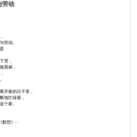
与劳动
，
与劳动。
是
下雪，
做晨祷，
，
。
离开家的日子里，
断地忙碌着，
这个家。
《默想》-