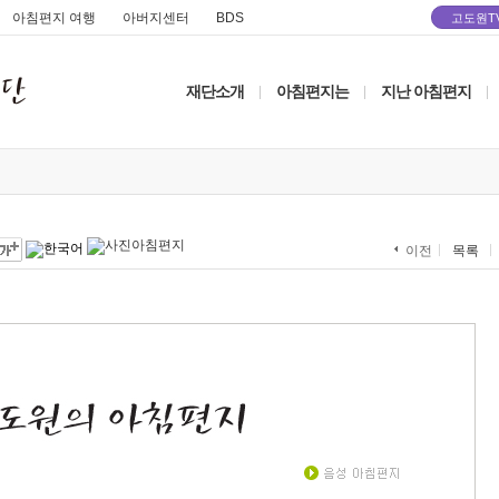
아침편지 여행
아버지센터
BDS
고도원T
재단소개
아침편지는
지난 아침편지
|
|
|
목록
이전