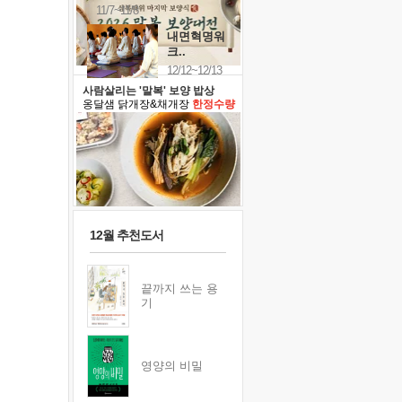
11/7~11/8
내면혁명워
크..
12/12~12/13
사람살리는 '말복' 보양 밥상
옹달샘 닭개장&채개장
한정수량
12월 추천도서
끝까지 쓰는 용
기
영양의 비밀