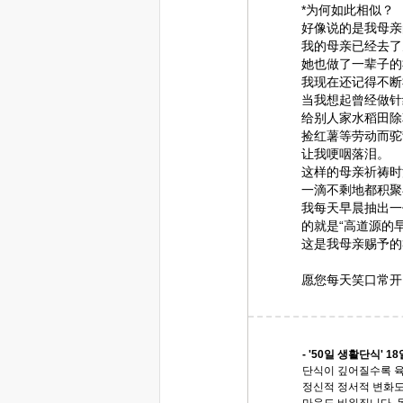
*为何如此相似？
好像说的是我母亲
我的母亲已经去了
她也做了一辈子的
我现在还记得不断
当我想起曾经做针
给别人家水稻田除
捡红薯等劳动而驼
让我哽咽落泪。
这样的母亲祈祷时
一滴不剩地都积聚
我每天早晨抽出一
的就是“高道源的
这是我母亲赐予的
愿您每天笑口常开
- '50일 생활단식' 18
단식이 깊어질수록 
정신적 정서적 변화도
마음도 비워집니다. 