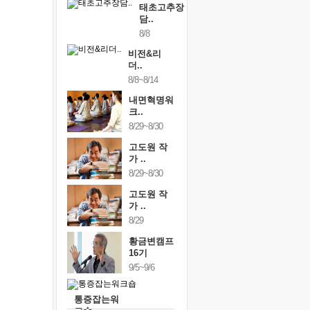
태초고추장
담..
8/8
비전&리
더..
8/8~8/14
내면혁명워
크..
8/29~8/30
고도원 작
가 ..
8/29~8/30
고도원 작
가 ..
8/29
황금변캠프
16기
9/5~9/6
통증잡는워