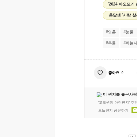
'2024 아오모
옹달샘 '사람 
#영혼
#눈물
#우물
#하늘
좋아요
9
이 편지를 좋은사람
'고도원의 아침편지' 추
오늘편지 공유하기