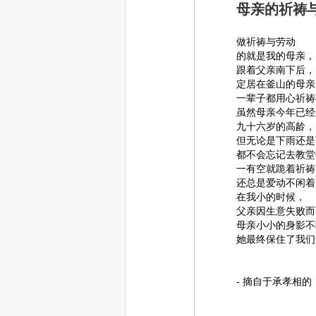
母亲的祈祷
做祈祷与劳动
的就是我的母亲，
跟着父亲南下后，
定居在釜山的母亲
一辈子都用心祈祷
虽然母亲今年已经
九十六岁的高龄，
但无论是下雨还是
都不会忘记去教堂
一有空就跪着祈祷
还总是爱动不闲着
在我小的时候，
父亲因生意失败而
母亲小小的身影不
她最终保住了我们
- 摘自于承孝相的