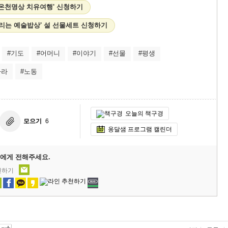
리 온천명상 치유여행' 신청하기
살리는 예술밥상' 설 선물세트 신청하기
#기도
#어머니
#이야기
#선물
#평생
나라
#노동
오늘의 책구경
모으기
6
옹달샘 프로그램 캘린더
에게 전해주세요.
천하기