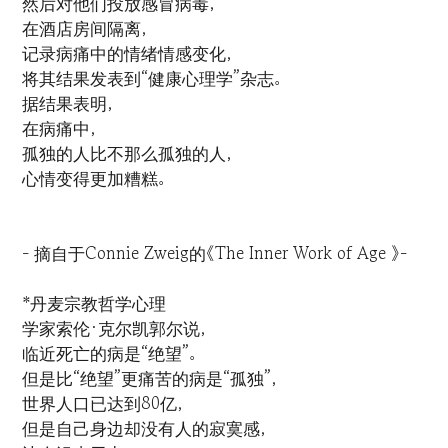
然后对他们投放感冒病毒，
在酒店房间隔离，
记录病痛中的情绪情感变化，
将其结果发表到“健康心理学”杂志。
据结果表明，
在病痛中，
孤独的人比不那么孤独的人，
心情变得更加糟糕。
- 摘自于Connie Zweig的《The Inner Work of Age 》-
*丹麦宗教哲学心理
学家索伦·克尔凯郭尔说，
临近死亡的病是“绝望”。
但是比“绝望”更痛苦的病是“孤独”，
世界人口已达到80亿，
但是自己身边却没有人的寂寞感，