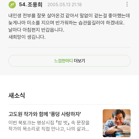
조용희
54.
2005.05.13 21:18
내인생 전부를 잘못 살아온겄 같아서 말없이 겉는걸 좋아했는데
늦게나마 미소를 지으며 반가워하는 습관을길러야 하겠네요.
날마다 아침편지 반갑읍니다.
새희망이 생김니다.
느낌한마디
더보기
새소식
고도원 작가와 함께 '풍덩 사랑하자'
이번 북토크는 명상시집 『밥 벗』 속 문장을
작가의 목소리로 직접 만나고, 나의 삶과
관계를 잠시 돌아보는 시간입니다.