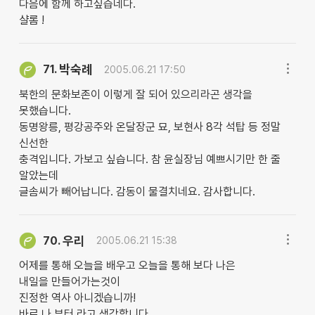
다음에 함께 하고싶습네다.
샬롬 !
박숙례
71.
2005.06.21 17:50
북한의 문화보존이 이렇게 잘 되어 있으리라곤 생각을
못했습니다.
동명왕릉, 평강공주와 온달장군 묘, 보현사 8각 석탑 등 정말
신선한
충격입니다. 가보고 싶습니다. 참 윤실장님 예쁘시기만 한 줄
알았는데
글솜씨가 빼어납니다. 감동이 물결치네요. 감사합니다.
우리
70.
2005.06.21 15:38
어제를 통해 오늘을 배우고 오늘을 통해 보다 나은
내일을 만들어가는것이
진정한 역사 아니겠습니까!
바로 나 부터 라고 생각합니다.