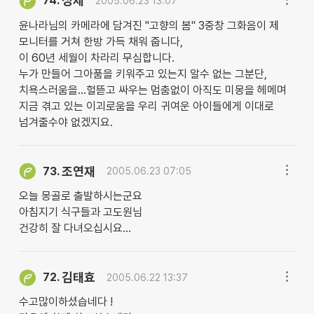
성제
74.
2005.06.23 13:07
윤나라님의 카메라에 담겨진 "고향의 봄" 3중창 그화음이 제
모니터를 거쳐 한방 가득 채워 줍니다,
이 60년 세월이 차라리 무심합니다.
누가 만들어 그아품을 키워주고 있는지 알수 없는 그분단,
치욕스러움을...헐뜯고 싸우는 멈춤없이 아직도 미몽을 헤메며
지금 겪고 있는 이괴로움을 우리 귀여운 아이들에게 이대로
넘겨줄수야 없겠지요.
조연재
73.
2005.06.23 07:05
오늘 몽골로 출발하시는군요
아침지기 식구들과 고도원님
건강히 잘 다녀오십시요...
김태효
72.
2005.06.22 13:37
수고많이하셨습네다 !