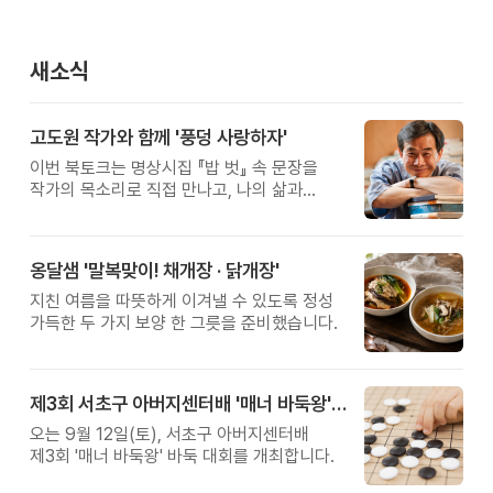
새소식
고도원 작가와 함께 '풍덩 사랑하자'
이번 북토크는 명상시집 『밥 벗』 속 문장을
작가의 목소리로 직접 만나고, 나의 삶과
관계를 잠시 돌아보는 시간입니다.
옹달샘 '말복맞이! 채개장 · 닭개장'
지친 여름을 따뜻하게 이겨낼 수 있도록 정성
가득한 두 가지 보양 한 그릇을 준비했습니다.
제3회 서초구 아버지센터배 '매너 바둑왕' 대회
오는 9월 12일(토), 서초구 아버지센터배
제3회 '매너 바둑왕' 바둑 대회를 개최합니다.