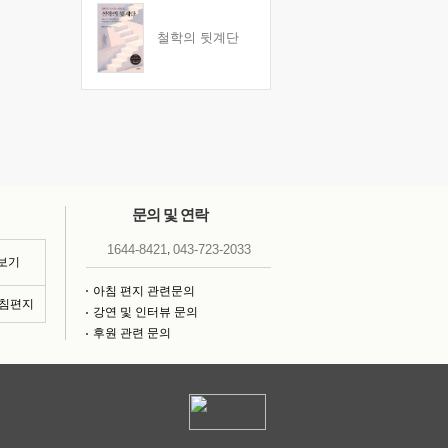
철학의 뒷계단
문의 및 연락
,
1644-8421
043-723-2033
 보기
아침 편지 관련문의
아침편지
강연 및 인터뷰 문의
후원 관련 문의