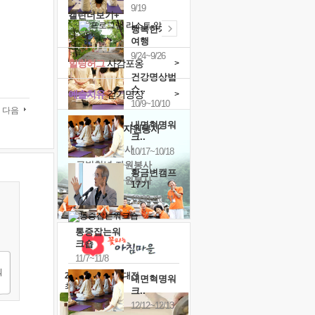
9/19
캘린더보기+
행복한가족
여행
9/24~9/26
힐링허그
사감포옹
>
건강명상법
스..
예술치유
걷기명상
>
10/9~10/10
다음
내면혁명워
'옹달샘의 꽃'
자원봉사
크..
· 청년 자원봉사
10/17~10/18
· 금빛청년 자원봉사
황금변캠프
· 음식연구 자원봉사
17기
10/30~10/31
통증잡는워
크숍
11/7~11/8
2026 말복 보양대전
내면혁명워
최대
74%할인
크..
12/12~12/13