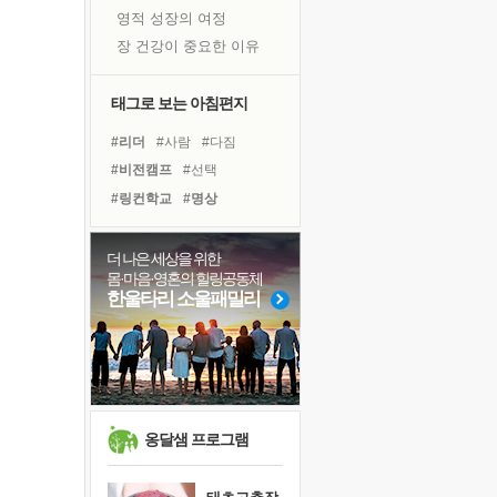
영적 성장의 여정
장 건강이 중요한 이유
신의 음성을 듣는다
흙이 된 몸으로 출근하는 여자
태그로 보는 아침편지
극과 극의 양 끝단
#리더
#사람
#다짐
내가 '나다움'을 찾는 길
#비전캠프
#선택
피해 갈 수 없는 사건들
#링컨학교
#명상
처음 손을 잡았던 날
#유튜브
#친구
#건강
꿈이 실제가 되는 것
#극복
#독서캠프
더 나은 세상을 위한
'말 타는 법'을 먼저
몸·마음·영혼의 힐링공동체
#아이들
#도움
졸업식 사진을 보며
한울타리 소울패밀리
#바이러스
#힐링
#계획
아픈 아버지를 위한 공간 설계
#삶
#나눔
#경험
#위기
극심한 변비, 어깨결림, 수면 장애
#면역력
#독서
#희망
보고 싶은 어머니
유년 시절의 부산 영도 바다
못된 꼰대들
옹달샘 프로그램
거울 속의 나