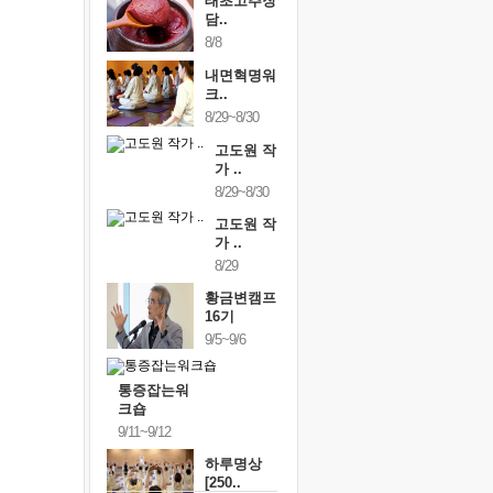
태초고추장
담..
8/8
내면혁명워
크..
8/29~8/30
고도원 작
가 ..
8/29~8/30
고도원 작
가 ..
8/29
황금변캠프
16기
9/5~9/6
통증잡는워
크숍
9/11~9/12
하루명상
[250..