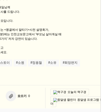
민혁일님께
인사를 드립니다.
 모입니다.
에는 <몽골에서 말타기>사전 설명회가,
0분)에는 인천교보문고에서 '부모님 살아계실 때
5가지' 저자 강연이 있습니다.
시고
세요.
톨스토이
#소원
#정용철
#소유
#희망편지
오늘의 책구경
모으기
0
옹달샘 프로그램 캘린
더