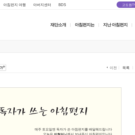
아침편지 여행
아버지센터
BDS
고도원T
재단소개
아침편지는
지난 아침편지
|
|
|
목록
이전
매주 토요일엔 독자가 쓴 아침편지를 배달해드립니다
오늘은
님께서 보내주신 아침편지입니다
민혁일