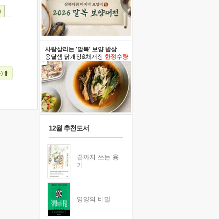
)
사람살리는 '말복' 보양 밥상
옹달샘 닭개장&채개장
한정수량
)
12월 추천도서
끝까지 쓰는 용
기
영양의 비밀