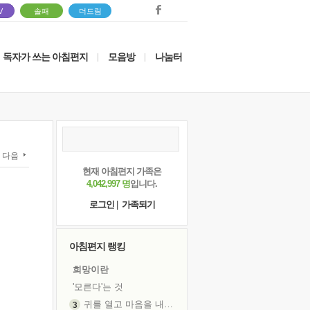
V
솔패
더드림
독자가 쓰는 아침편지
모음방
나눔터
|
|
다음
현재 아침편지 가족은
4,042,997 명
입니다.
로그인
|
가족되기
아침편지 랭킹
희망이란
'모른다'는 것
귀를 열고 마음을 내어주고