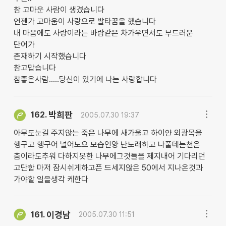
참 고마운 사람이 생겼습니다
언젠가 고마움이 사랑으로 발타꿈을 했습니다
내 마음에도 사랑이라는 바람같은 차가우면서도 부드러운
단어가
존재하기 시작했습니다
참고맙습니다
참좋은사람.....당신이 있기에 나는 사랑합니다
박희판
162.
2005.07.30 19:37
아무도눈길 주지않는 죽은 나무에 새가울고 하이얀 외광목을
행구고 행구어 널어노으 모습인양 난노래하고 나풀데는천은
춤이라도추워 다하지못한 나무에그것들을 제지내어 기다리던
고단함 마저 잠시쉬게하고픈 드세지않은 50에서 지나온것과
가야할 일을생각 케한다
이경남
161.
2005.07.30 11:51