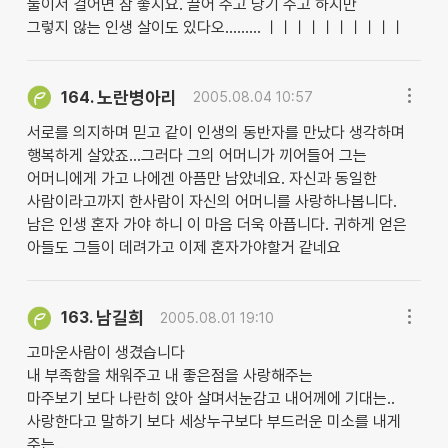
둘이서 걸어면 참 좋지요. 끌어 주고 당기 주고 하지만
그렇지 않는 인생 살이도 있다오......... ㅣㅣㅣㅣㅣㅣㅣㅣㅣㅣ
노란병아리
164.
2005.08.04 10:57
서로를 의지하며 믿고 같이 인생의 동반자를 만났다 생각하며
행복하게 살았죠...그러다 그의 어머니가 끼어들어 그는
어머니에게 가고 나에겐 아픔만 남았네요. 자신과 동일한
사람이라고까지 한사람이 자신의 어머니를 사랑하나봅니다.
남은 인생 혼자 가야 하니 이 마음 더욱 아픕니다. 귀하게 얻은
아들도 그들이 데려가고 이제 혼자가야할거 같네요
남길희
163.
2005.08.01 19:10
고마운사람이 생겼습니다
내 부족함을 채워주고 내 좋은점을 사랑해주는
마주보기 보다 나란히 앉아 살며서눈감고 내어께에 기대는..
사랑한다고 말하기 보다 세상누구보다 부드러운 미소를 내게
주는..