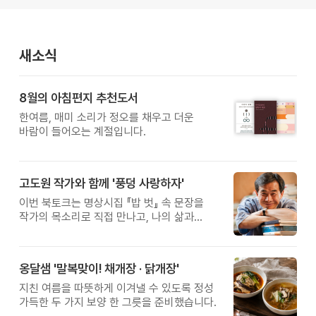
새소식
8월의 아침편지 추천도서
한여름, 매미 소리가 정오를 채우고 더운
바람이 들어오는 계절입니다.
고도원 작가와 함께 '풍덩 사랑하자'
이번 북토크는 명상시집 『밥 벗』 속 문장을
작가의 목소리로 직접 만나고, 나의 삶과
관계를 잠시 돌아보는 시간입니다.
옹달샘 '말복맞이! 채개장 · 닭개장'
지친 여름을 따뜻하게 이겨낼 수 있도록 정성
가득한 두 가지 보양 한 그릇을 준비했습니다.