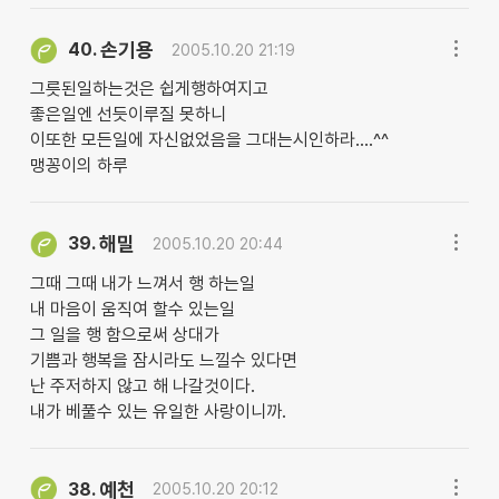
손기용
40.
2005.10.20 21:19
그릇된일하는것은 쉽게행하여지고
좋은일엔 선듯이루질 못하니
이또한 모든일에 자신없었음을 그대는시인하라....^^
맹꽁이의 하루
해밀
39.
2005.10.20 20:44
그때 그때 내가 느껴서 행 하는일
내 마음이 움직여 할수 있는일
그 일을 행 함으로써 상대가
기쁨과 행복을 잠시라도 느낄수 있다면
난 주저하지 않고 해 나갈것이다.
내가 베풀수 있는 유일한 사랑이니까.
예천
38.
2005.10.20 20:12