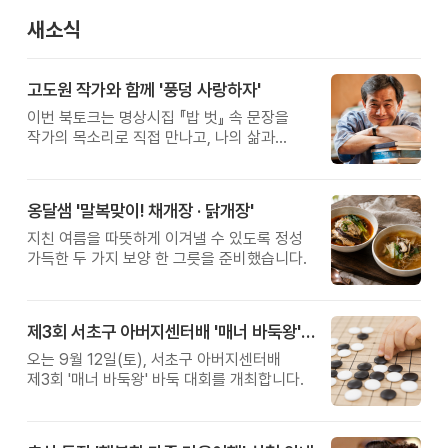
새소식
고도원 작가와 함께 '풍덩 사랑하자'
이번 북토크는 명상시집 『밥 벗』 속 문장을
작가의 목소리로 직접 만나고, 나의 삶과
관계를 잠시 돌아보는 시간입니다.
옹달샘 '말복맞이! 채개장 · 닭개장'
지친 여름을 따뜻하게 이겨낼 수 있도록 정성
가득한 두 가지 보양 한 그릇을 준비했습니다.
제3회 서초구 아버지센터배 '매너 바둑왕' 대회
오는 9월 12일(토), 서초구 아버지센터배
제3회 '매너 바둑왕' 바둑 대회를 개최합니다.