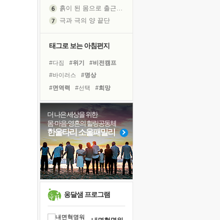
흙이 된 몸으로 출근하는 여자
극과 극의 양 끝단
내가 '나다움'을 찾는 길
피해 갈 수 없는 사건들
태그로 보는 아침편지
처음 손을 잡았던 날
#다짐
#위기
#비전캠프
꿈이 실제가 되는 것
#바이러스
#명상
'말 타는 법'을 먼저
#면역력
#선택
#희망
졸업식 사진을 보며
#아이들
#극복
#유튜브
극심한 변비, 어깨결림, 수면 장애
#링컨학교
#독서캠프
더 나은 세상을 위한
아픈 아버지를 위한 공간 설계
몸·마음·영혼의 힐링공동체
#독서
#리더
#경험
슬럼프
한울타리 소울패밀리
#건강
#사람
#도움
보고 싶은 어머니
#친구
#힐링
#삶
#계획
유년 시절의 부산 영도 바다
#나눔
못된 꼰대들
너무 황홀한 꽃들이여!
희망이란
옹달샘 프로그램
'모른다'는 것