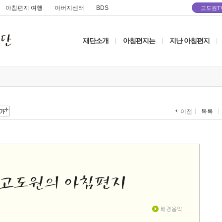
아침편지 여행
아버지센터
BDS
고도원T
재단소개
아침편지는
지난 아침편지
|
|
|
목록
이전