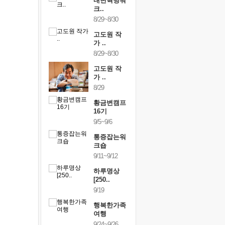
건강명상법
내면혁명워
건강명상
..
크..
스..
/9~10/10
8/29~8/30
10/9~10/10
내면혁명워
고도원 작
내면혁명
..
가 ..
크..
/17~10/18
8/29~8/30
10/17~10/18
황금변캠프
고도원 작
황금변캠
7기
가 ..
17기
/30~10/31
8/29
10/30~10/31
통증잡는워
황금변캠프
통증잡는
크숍
16기
크숍
/7~11/8
9/5~9/6
11/7~11/8
내면혁명워
통증잡는워
내면혁명
..
크숍
크..
/12~12/13
9/11~9/12
12/12~12/13
하루명상
[250..
9/19
행복한가족
여행
9/24~9/26