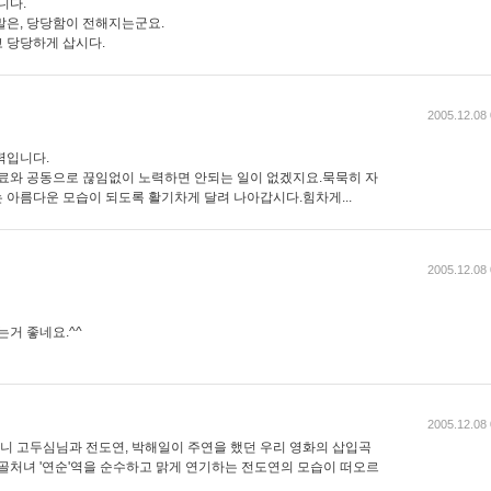
니다.
말은, 당당함이 전해지는군요.
 당당하게 삽시다.
2005.12.08 
력입니다.
동료와 공동으로 끊임없이 노력하면 안되는 일이 없겠지요.묵묵히 자
 아름다운 모습이 되도록 활기차게 달려 나아갑시다.힘차게...
2005.12.08 
는거 좋네요.^^
2005.12.08 
 고두심님과 전도연, 박해일이 주연을 했던 우리 영화의 삽입곡
시골처녀 '연순'역을 순수하고 맑게 연기하는 전도연의 모습이 떠오르