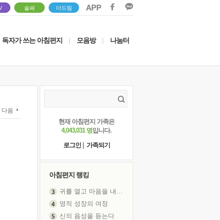
V
솔패
더드림
독자가 쓰는 아침편지
모음방
나눔터
|
|
다음
현재 아침편지 가족은
4,043,031 명
입니다.
로그인
|
가족되기
아침편지 랭킹
귀를 열고 마음을 내어주고
영적 성장의 여정
신의 음성을 듣는다