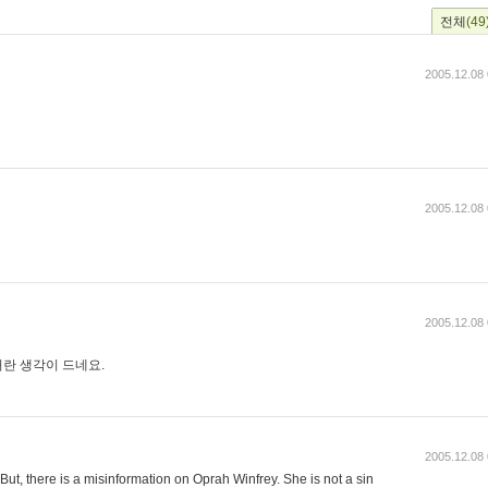
전체
(49
2005.12.08 
2005.12.08 
2005.12.08 
란 생각이 드네요.
2005.12.08 
. But, there is a misinformation on Oprah Winfrey. She is not a sin