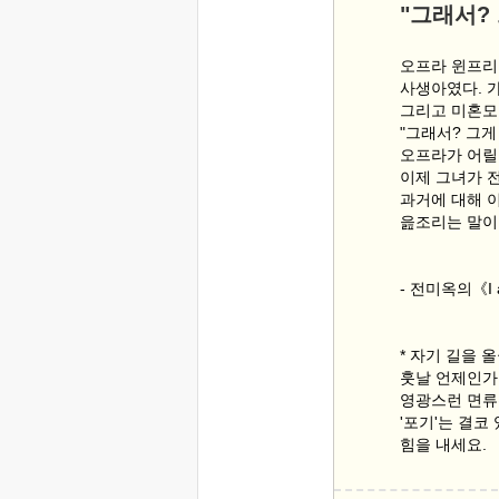
"그래서?
오프라 윈프리
사생아였다. 
그리고 미혼모
"그래서? 그게
오프라가 어릴
이제 그녀가 전
과거에 대해 
읊조리는 말이
- 전미옥의《I 
* 자기 길을 
훗날 언제인가
영광스런 면류
'포기'는 결코
힘을 내세요.