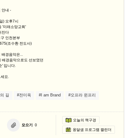
스
 안내 -
10
(일) 오후7시
크
동 '미래소망교회'
어진다
10
기구 인천본부
-0675(조수환 전도사)
1
10
 배경음악은...
'의 배경음악으로도 선보였던
순' 입니다.
11
세요.
크
의 길
#전미옥
#I am Brand
#오프라 윈프리
12
오늘의 책구경
모으기
0
옹달샘 프로그램 캘린더