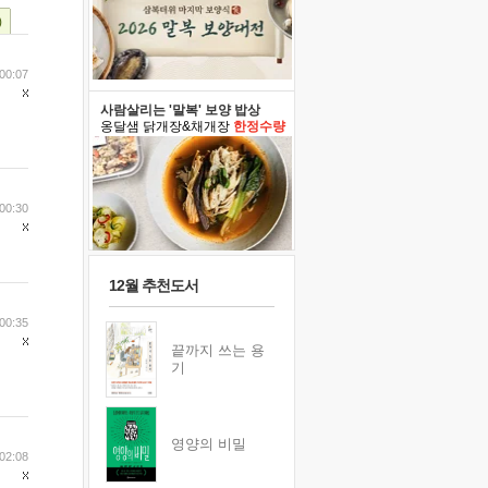
)
00:07
사람살리는 '말복' 보양 밥상
옹달샘 닭개장&채개장
한정수량
00:30
12월 추천도서
00:35
끝까지 쓰는 용
기
영양의 비밀
02:08