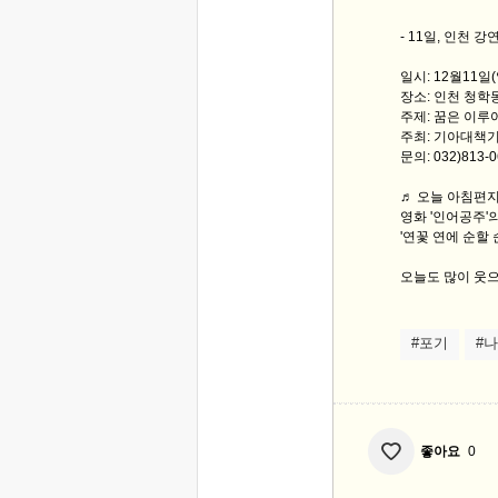
- 11일, 인천 강연
일시: 12월11일
장소: 인천 청학
주제: 꿈은 이루
주최: 기아대책
문의: 032)813
♬ 오늘 아침편지
영화 '인어공주
'연꽃 연에 순할 
오늘도 많이 웃으
#포기
#나
좋아요
0