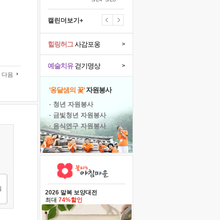
캘린더보기+
힐링허그
사감포옹
>
예술치유
걷기명상
>
다음
'옹달샘의 꽃'
자원봉사
· 청년 자원봉사
· 금빛청년 자원봉사
· 음식연구 자원봉사
2026 말복 보양대전
최대
74%할인