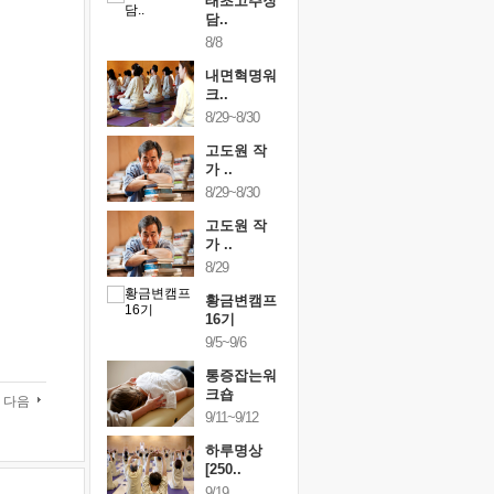
행복한가족
태초고추장
행복한가
여행
담..
여행
24~9/26
8/8
9/24~9/26
건강명상법
내면혁명워
건강명상
..
크..
스..
/9~10/10
8/29~8/30
10/9~10/10
내면혁명워
고도원 작
내면혁명
..
가 ..
크..
/17~10/18
8/29~8/30
10/17~10/18
황금변캠프
고도원 작
황금변캠
7기
가 ..
17기
/30~10/31
8/29
10/30~10/31
통증잡는워
황금변캠프
통증잡는
크숍
16기
크숍
/7~11/8
9/5~9/6
11/7~11/8
내면혁명워
통증잡는워
내면혁명
..
크숍
크..
다음
/12~12/13
9/11~9/12
12/12~12/13
하루명상
[250..
9/19