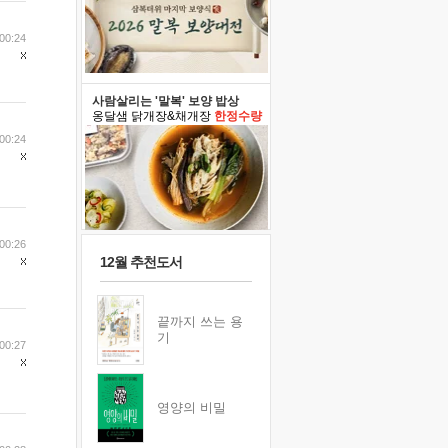
00:24
사람살리는 '말복' 보양 밥상
옹달샘 닭개장&채개장
한정수량
00:24
00:26
12월 추천도서
끝까지 쓰는 용
기
00:27
영양의 비밀