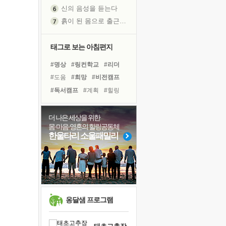
신의 음성을 듣는다
흙이 된 몸으로 출근하는 여자
극과 극의 양 끝단
내가 '나다움'을 찾는 길
태그로 보는 아침편지
피해 갈 수 없는 사건들
#명상
#링컨학교
#리더
처음 손을 잡았던 날
#도움
#희망
#비전캠프
꿈이 실제가 되는 것
#독서캠프
#계획
#힐링
'말 타는 법'을 먼저
#선택
#독서
#친구
졸업식 사진을 보며
#유튜브
#건강
#사람
더 나은 세상을 위한
아픈 아버지를 위한 공간 설계
몸·마음·영혼의 힐링공동체
#면역력
#아이들
#나눔
극심한 변비, 어깨결림, 수면 장애
한울타리 소울패밀리
#경험
#극복
#바이러스
보고 싶은 어머니
#위기
#삶
#다짐
유년 시절의 부산 영도 바다
못된 꼰대들
거울 속의 나
희망이란
옹달샘 프로그램
'모른다'는 것