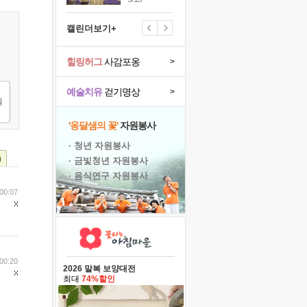
캘린더보기+
힐링허그
사감포옹
>
예술치유
걷기명상
>
'옹달샘의 꽃'
자원봉사
· 청년 자원봉사
)
· 금빛청년 자원봉사
· 음식연구 자원봉사
00:07
00:20
2026 말복 보양대전
최대
74%할인