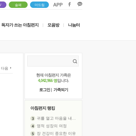
V
솔패
더드림
독자가 쓰는 아침편지
모음방
나눔터
|
|
다음
현재 아침편지 가족은
4,042,966 명
입니다.
로그인
|
가족되기
아침편지 랭킹
귀를 열고 마음을 내어주고
영적 성장의 여정
장 건강이 중요한 이유