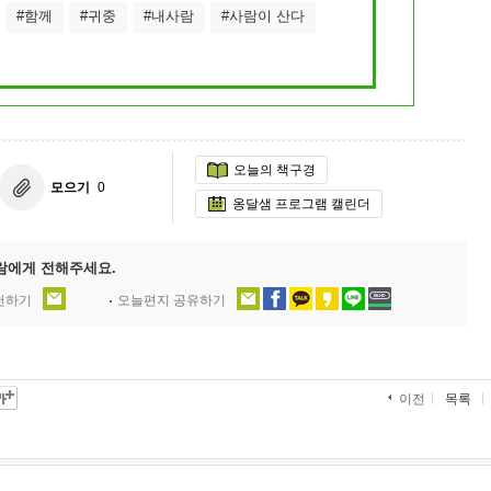
#함께
#귀중
#내사람
#사람이 산다
9/
스
10
크
오늘의 책구경
모으기
0
10
옹달샘 프로그램 캘린더
1
10
람에게 전해주세요.
추천하기
오늘편지 공유하기
11
크
목록
이전
12