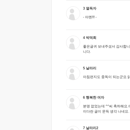
3 열독자
- 아멘!!! -
4 박덕희
좋은글귀 보내주셨서 감사합니
니다.
5 날라리
아침편지도 중독이 되는군요.읽지
6 행복한 여자
분명 없었는데 ^^씨 축하해요
이다란 글이 문득 생각 나네요.
7 날라리2