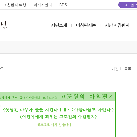
아침편지 여행
아버지센터
BDS
고도원T
재단소개
아침편지는
지난 아침편지
|
|
|
목록
이전