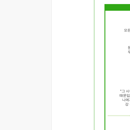
모든
*그 
때문입
나에
강