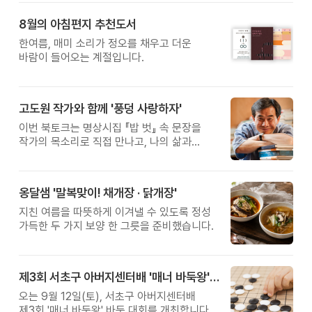
8월의 아침편지 추천도서
한여름, 매미 소리가 정오를 채우고 더운
바람이 들어오는 계절입니다.
고도원 작가와 함께 '풍덩 사랑하자'
이번 북토크는 명상시집 『밥 벗』 속 문장을
작가의 목소리로 직접 만나고, 나의 삶과
관계를 잠시 돌아보는 시간입니다.
옹달샘 '말복맞이! 채개장 · 닭개장'
지친 여름을 따뜻하게 이겨낼 수 있도록 정성
가득한 두 가지 보양 한 그릇을 준비했습니다.
제3회 서초구 아버지센터배 '매너 바둑왕' 대회
오는 9월 12일(토), 서초구 아버지센터배
제3회 '매너 바둑왕' 바둑 대회를 개최합니다.