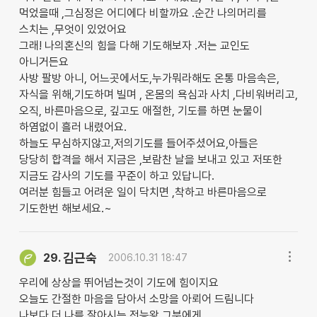
먹었을때 ,그심정은 어디에다 비할까요 .순간 나의머리를
스치는 ,무엇이 있었어요
그래! 나의혼신의 힘을 다해 기도해보자 .저는 교인도
아니거든요
사방 팔방 아니, 어느곳에서도,누가뭐라해도 온통 마음속은,
자식을 위해,기도하며 빌며 , 온몸의 욕심과 사치 ,다비워버리고,
오직, 바른마음으로, 깊고도 애절한, 기도를 하면 눈물이
하염없이 흘러 내렸어요.
하늘도 무심하지않고,저의기도를 들어주셨어요,아들은
당당히 합격을 해서 지금은 ,보람찬 날을 보내고 있고 저또한
지금도 감사의 기도를 꾸준이 하고 있답니다.
여러분 힘들고 어려운 일이 닥치면 ,착하고 바른마음으로
기도한번 해보세요.~
김근숙
29.
2006.10.31 18:47
우리에 상상을 뛰어넘는것이 기도에 힘이지요
오늘도 간절한 마음을 담아서 소망을 아뢰어 드림니다
나보다 더 나를 잘아시는 전능왕 그분에게..........