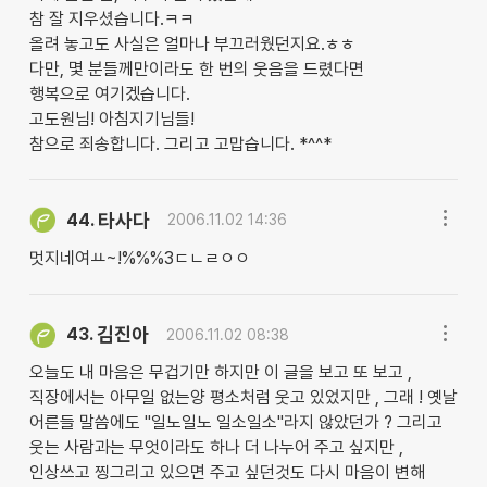
참 잘 지우셨습니다.ㅋㅋ
올려 놓고도 사실은 얼마나 부끄러웠던지요.ㅎㅎ
다만, 몇 분들께만이라도 한 번의 웃음을 드렸다면
행복으로 여기겠습니다.
고도원님! 아침지기님들!
참으로 죄송합니다. 그리고 고맙습니다. *^^*
타사다
44.
2006.11.02 14:36
멋지네여ㅛ~!%%%3ㄷㄴㄹㅇㅇ
김진아
43.
2006.11.02 08:38
오늘도 내 마음은 무겁기만 하지만 이 글을 보고 또 보고 ,
직장에서는 아무일 없는양 평소처럼 웃고 있었지만 , 그래 ! 옛날
어른들 말씀에도 "일노일노 일소일소"라지 않았던가 ? 그리고
웃는 사람과는 무엇이라도 하나 더 나누어 주고 싶지만 ,
인상쓰고 찡그리고 있으면 주고 싶던것도 다시 마음이 변해