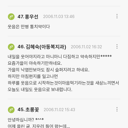
홍우선
47.
2006.11.03 13:46
웃음은 만병 통치약이다
김혜숙(아동복지과)
46.
2006.11.02 16:32
내일을 웃어야지라고 마니마니 다짐하고 약속하지만*****
요즘가을이 야속하기만하네요.
가을의 낙엽만보아도 잠시 슬퍼지려고 하네요.
하지만 아침편지를 일고나먼
하루를 웃음으로 시작하는것이마음먹기라는것을 새삼느끼면서
오늘도 내일도 웃음으로 보내렵니다.
초롱꽃
45.
2006.11.02 15:43
안녕하십니까? *^^*
어제 올린 글, 지우러 들어 왔는데...