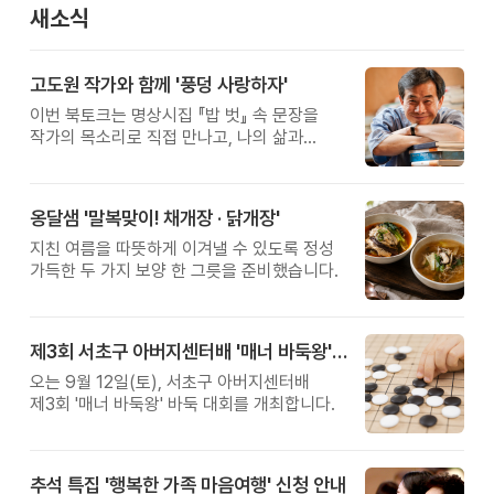
새소식
고도원 작가와 함께 '풍덩 사랑하자'
이번 북토크는 명상시집 『밥 벗』 속 문장을
작가의 목소리로 직접 만나고, 나의 삶과
관계를 잠시 돌아보는 시간입니다.
옹달샘 '말복맞이! 채개장 · 닭개장'
지친 여름을 따뜻하게 이겨낼 수 있도록 정성
가득한 두 가지 보양 한 그릇을 준비했습니다.
제3회 서초구 아버지센터배 '매너 바둑왕' 대회
오는 9월 12일(토), 서초구 아버지센터배
제3회 '매너 바둑왕' 바둑 대회를 개최합니다.
추석 특집 '행복한 가족 마음여행' 신청 안내