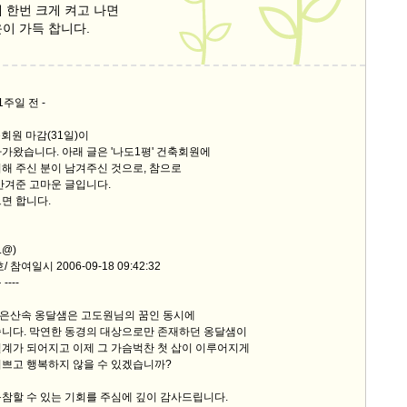
 한번 크게 켜고 나면
이 가득 찹니다.
9/
스
10
1주일 전 -
축회원 마감(31일)이
크
가왔습니다. 아래 글은 '나도1평' 건축회원에
10
해 주신 분이 남겨주신 것으로, 참으로
안겨준 고마운 글입니다.
면 합니다.
1
10
.@)
 참여일시 2006-09-18 09:42:32
11
---
은산속 옹달샘은 고도원님의 꿈인 동시에
크
습니다. 막연한 동경의 대상으로만 존재하던 옹달샘이
12
설계가 되어지고 이제 그 가슴벅찬 첫 삽이 이루어지게
기쁘고 행복하지 않을 수 있겠습니까?
참할 수 있는 기회를 주심에 깊이 감사드립니다.