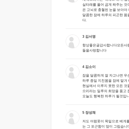
실타래를 풀어 곱게 짜주는 것
은 고뇌로 충혈된 눈을 보아야 
달콤한 잠에 하루의 피곤한 몸
다.
3 김서영
항상좋은글감사합니다모든사
들을사랑합니다
4 김소이
잠을 달콤하게 잘 자고나면 우
하루 종일 지친몸을 잠에 맡겨
현실에서 이루지 못한 모든 것
으리라는 일루의 희망을 품고 
오늘도 행복한 하루가 될것입니
5 장성채
저도 어렴풋이 목밑으로 베게를
는 그 포근함이 많이 그립습니다