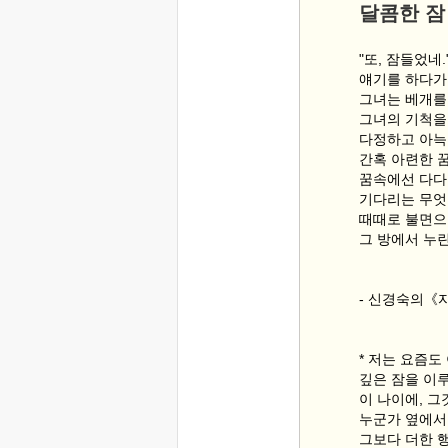
달콤한 잠
"또, 잠들었네.
얘기를 하다가
그녀는 베개를
그녀의 기척을
다정하고 아늑
간혹 아련한 꿈
꿈속에선 다다
기다리는 무엇
때때로 불면으
그 방에서 누린
- 신경숙의《
* 저는 요즘도
깊은 잠을 이
이 나이에, 
누군가 옆에서 
그보다 더한 