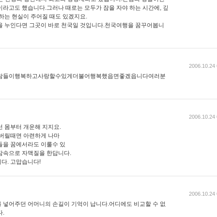
이라고도 했습니다.그러나 때로는 모두가 잠을 자야 하는 시간에, 깊
하는 현실이 주어질 때도 있겠지요.
을 누인다면 그곳이 바로 천국일 것입니다.천국여행을 꿈꾸어봅니
2006.10.24 
람들이행복하고사랑할수있게더불어행복했읍면좋겠읍니다여러분
2006.10.24 
선 몸부터 개운해 지지요.
 버릴때면 아련하게 나마
들을 꿈에서라도 이룰수 있
잠속으로 자맥질을 한답니다.
다. 고맙습니다!
2006.10.24 
 넣어주던 어머니의 손길이 기억이 납니다.어디에도 비교할 수 없
.