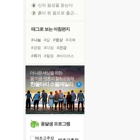
신의 음성을 듣는다
흙이 된 몸으로 출근하는 여자
극과 극의 양 끝단
내가 '나다움'을 찾는 길
태그로 보는 아침편지
피해 갈 수 없는 사건들
#나눔
#삶
#명상
#극복
처음 손을 잡았던 날
#경험
#다짐
#건강
꿈이 실제가 되는 것
#위기
#힐링
#바이러스
'말 타는 법'을 먼저
#아이들
#친구
#선택
졸업식 사진을 보며
#링컨학교
#독서캠프
더 나은 세상을 위한
아픈 아버지를 위한 공간 설계
몸·마음·영혼의 힐링공동체
#리더
#계획
#면역력
극심한 변비, 어깨결림, 수면 장애
한울타리 소울패밀리
#독서
#유튜브
#희망
슬럼프
#도움
#사람
#비전캠프
보고 싶은 어머니
유년 시절의 부산 영도 바다
못된 꼰대들
희망이란
옹달샘 프로그램
'모른다'는 것