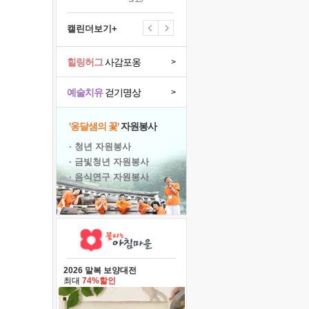
캘린더보기+
힐링허그
사감포옹
>
예술치유
걷기명상
>
'옹달샘의 꽃'
자원봉사
· 청년 자원봉사
· 금빛청년 자원봉사
· 음식연구 자원봉사
2026 말복 보양대전
최대
74%할인