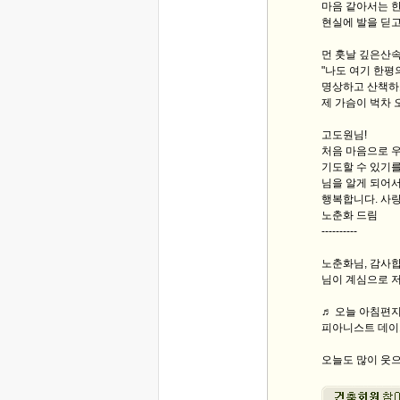
마음 같아서는 한
현실에 발을 딛고
먼 훗날 깊은산
"나도 여기 한평
명상하고 산책하
제 가슴이 벅차 
고도원님!
처음 마음으로 우
기도할 수 있기를
님을 알게 되어서
행복합니다. 사
노춘화 드림
----------
노춘화님, 감사합
님이 계심으로 저
♬ 오늘 아침편지 
피아니스트 데이드림(
오늘도 많이 웃