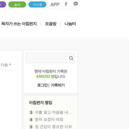
V
솔패
더드림
독자가 쓰는 아침편지
모음방
나눔터
|
|
다음
현재 아침편지 가족은
4,043,012 명
입니다.
로그인
|
가족되기
아침편지 랭킹
귀를 열고 마음을 내어주고
영적 성장의 여정
장 건강이 중요한 이유