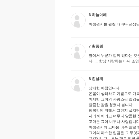
6 하늘아래
아침편지를 펼칠 때마다 선생님
7 황종원
옆에서 누군가 함께 있다는 것
나...... 항상 사랑하는 아내 소
8 흰날개
상쾌한 아침입니다.
온몸이 상쾌하고 기쁨으로 가
어제밤 그이의 사랑스런 입김을
달콤한 잠을 청했나 봄니다.
행복감에 취해서 그런지 설치던
사라져 버리고 너무나 달콤한 
고마운 그이 너무나 사랑합니다
아침편지의 고마움 이루 말로 
그이의 따스한 입김은 그 무엇과도
그것입니다... 오늘 하루 멋진 