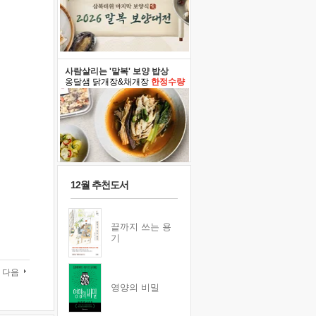
사람살리는 '말복' 보양 밥상
옹달샘 닭개장&채개장
한정수량
12월 추천도서
끝까지 쓰는 용
기
다음
영양의 비밀