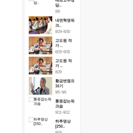
행복한가족
태초고추장
행복한가
여행
담..
여행
24~9/26
8/8
9/24~9/26
건강명상법
내면혁명워
건강명상
..
크..
스..
/9~10/10
8/29~8/30
10/9~10/10
내면혁명워
고도원 작
내면혁명
..
가 ..
크..
/17~10/18
8/29~8/30
10/17~10/18
황금변캠프
고도원 작
황금변캠
7기
가 ..
17기
/30~10/31
8/29
10/30~10/31
통증잡는워
황금변캠프
통증잡는
크숍
16기
크숍
/7~11/8
9/5~9/6
11/7~11/8
내면혁명워
통증잡는워
내면혁명
..
크숍
크..
/12~12/13
9/11~9/12
12/12~12/13
하루명상
[250..
9/19