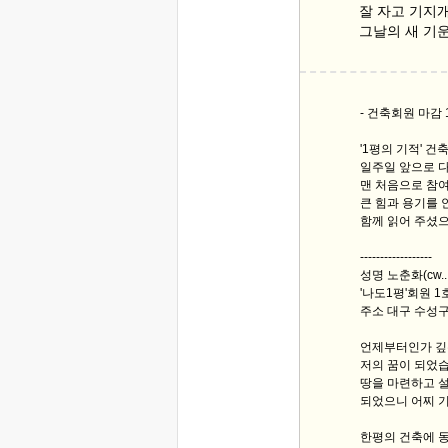
잘 자고 기지개
그날의 새 기운
- 건축회원 마감 
'1평의 기적' 건
일주일 앞으로 다
맨 처음으로 참여
큰 힘과 용기를 
함께 읽어 주셨으
------------------
성명 노춘화(cw..
'나도1평'회원 1호/
주소 대구 수성구 -
언제부터인가 깊
저의 꿈이 되었
땅을 마련하고 
되었으니 어찌 
한평의 건축에 동