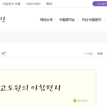
아침편지 여행
아버지센터
BDS
고도원T
재단소개
아침편지는
지난 아침편지
|
|
|
목록
이전